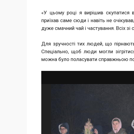
«У цьому році я вирішив скупатися 
приїхав саме сюди і навіть не очікува
дуже смачний чай і частування. Всіх зі 
Для зручності тих людей, що пiрнають
Спеціально, щоб люди могли зігрітися
можна було поласувати справжньою по