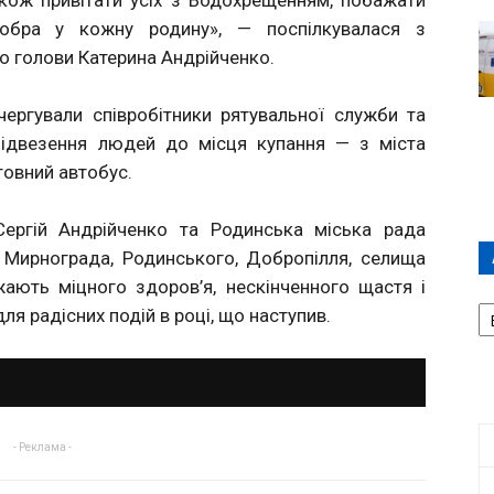
акож привітати усіх з Водохрещенням, побажати
 добра у кожну родину», — поспілкувалася з
о голови Катерина Андрійченко.
чергували співробітники рятувальної служби та
 підвезення людей до місця купання — з міста
овний автобус.
Сергій Андрійченко та Родинська міська рада
, Мирнограда, Родинського, Добропілля, селища
ають міцного здоров’я, нескінченного щастя і
А
ля радісних подій в році, що наступив.
П
Д
- Реклама -