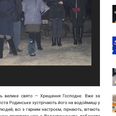
ють велике свято — Хрещення Господнє. Вже за
іста Родинське зустрічають його на водоймищі у
людей, всі з гарним настроєм, пірнають, вітають