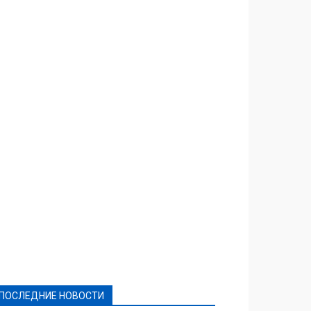
Featured
Актуально
Ваши права
Видеосюжеты
Власть
Выборы - 2021
Выборы-2020
Город
Досуг
Е-декларації
Здоровье
Конкурсы
Криминал и Происшествия
Культура
Новости
Образование
Политическая реклама
Реклама
Слово - народу
Спорт
Твори добро
Фоторепортажи
ПОСЛЕДНИЕ НОВОСТИ
Подробнее