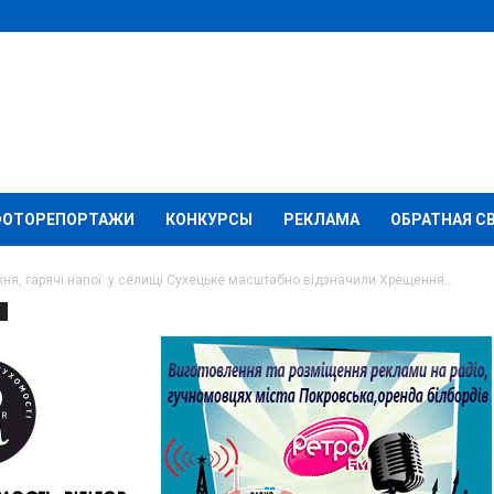
ФОТОРЕПОРТАЖИ
КОНКУРСЫ
РЕКЛАМА
ОБРАТНАЯ С
ня, гарячі напої: у селищі Сухецьке масштабно відзначили Хрещення...
и
польова кухня, гарячі
Сухецьке масштабно
ення Господнє