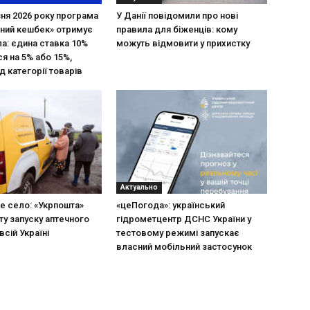
зня 2026 року програма
У Данії повідомили про нові
ний кешбек» отримує
правила для біженців: кому
ла: єдина ставка 10%
можуть відмовити у прихистку
я на 5% або 15%,
д категорії товарів
Актуально
не село: «Укрпошта»
«цеПогода»: український
ту запуску аптечного
гідрометцентр ДСНС України у
всій Україні
тестовому режимі запускає
власний мобільний застосунок