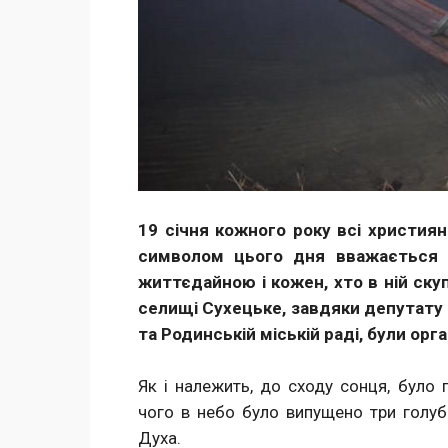
19 січня кожного року всi христи
символом цього дня вважається 
життєдайною і кожен, хто в ній ску
селищі Сухецьке, завдяки депутату 
та Родинськiй міській раді, були орг
Як і належить, до сходу сонця, було 
чого в небо було випущено три голуб
Духа.