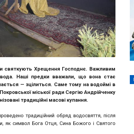
яни святкують Хрещення Господнє. Важливим
вода. Наші предки вважали, що вона стає
пається — зцілиться. Саме тому на водоймі в
Покровської міської ради Сергію Андрійченку
анізовані традиційні масові купання.
проведено традиційний обряд водосвяття, після
и, як символ Бога Отця, Сина Божого і Святого