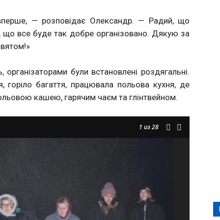
вперше, — розповідає Олександр. — Радий, що
в, що все буде так добре організовано. Дякую за
святом!»
, організаторами були встановлені роздягальні.
, горіло багаття, працювала польова кухня, де
льовою кашею, гарячим чаєм та глінтвейном.
1
из 28