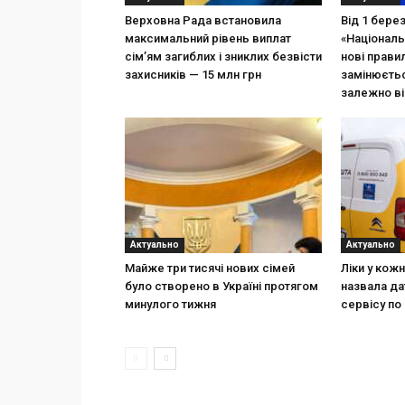
Верховна Рада встановила
Від 1 бере
максимальний рівень виплат
«Національ
сім’ям загиблих і зниклих безвісти
нові прави
захисників — 15 млн грн
замінюєтьс
залежно ві
Актуально
Актуально
Майже три тисячі нових сімей
Ліки у кож
було створено в Україні протягом
назвала да
минулого тижня
сервісу по 