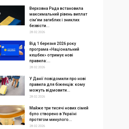
Верховна Рада встановила
максимальний рівень виплат
сім’ям загиблих і зниклих
безвісти...
28.02.2026
Від 1 березня 2026 року
програма «Національний
кешбек» отримує нові
правила:...
28.02.2026
У Данії повідомили про нові
правила для біженців: кому
можуть відмовити...
28.02.2026
Майже три тисячі нових сімей
було створено в Україні
протягом минулого...
28.02.2026