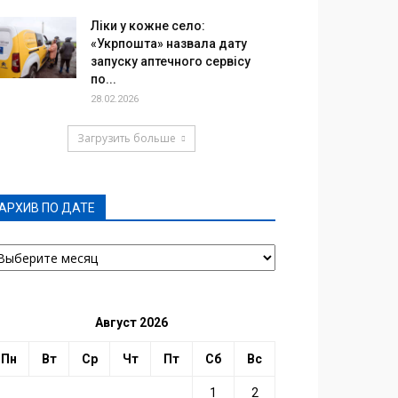
Ліки у кожне село:
«Укрпошта» назвала дату
запуску аптечного сервісу
по...
28.02.2026
Загрузить больше
АРХИВ ПО ДАТЕ
РХИВ
О
АТЕ
Август 2026
Пн
Вт
Ср
Чт
Пт
Сб
Вс
1
2