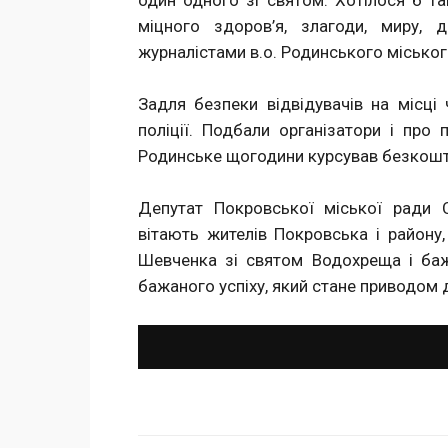
один одного зі святом. Хотілося б т
міцного здоров’я, злагоди, миру,
журналістами в.о. Родинського міськог
Задля безпеки вiдвiдувачiв на мiсцi 
полiцiї. Подбали організатори і про
Родинське щогодини курсував безкошт
Депутат Покровської міської ради 
вітають жителів Покровська і району
Шевченка зі святом Водохреща і баж
бажаного успіху, який стане приводом д