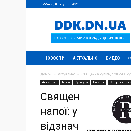
Суббота, 8 августа, 2026
DDK.DN.UA
НОВОСТИ
АКТУАЛЬНО
ВИДЕО
Домой
Актуально
Священна купіль, польова кух
Актуально
Город
Культура
Новости
Фоторепортаж
Священна купіль, 
напої: у селищі 
відзначили Хрещ