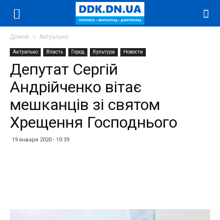
Домой
Актуально
Актуально
Власть
Город
Культура
Новости
Депутат Сергій
Андрійченко вітає
мешканців зі святом
Хрещення Господнього
19 января 2020 - 10:39
Facebook
Twitter
Telegram
WhatsApp
Vibe