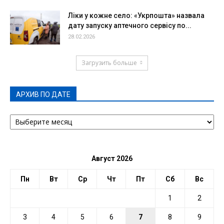
Ліки у кожне село: «Укрпошта» назвала
дату запуску аптечного сервісу по...
28.02.2026
Загрузить больше
АРХИВ ПО ДАТЕ
АРХИВ
ПО
ДАТЕ
Август 2026
Пн
Вт
Ср
Чт
Пт
Сб
Вс
1
2
3
4
5
6
7
8
9