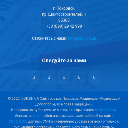
г. Покровск,
пр. Шахтостроителей, 1
85300
+38 (099) 29 42 999
Свяжитесь с нами:
info@ddk.dn.ua
Следуйте за нами
© 2020, DDK.DN.UA Сайт городов Покровск, Родинское, Мирноград и
Доброполье, все права защищены.
Все права на публикуемые материалы принадлежат
DDK.DN.UA
.
Использования любой информации, размещённой на сайте
DDK.DN.UA
, другими СМИ и интернет-ресурсами возможно только с
письменного согласия и обязательного размещения прямой