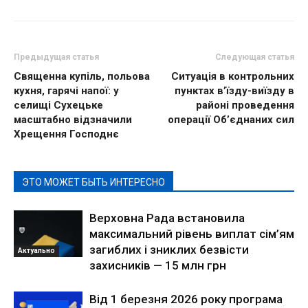
Предыдущая статья
Следующая статья
Священна купіль, польова
Ситуація в контрольних
кухня, гарячі напої: у
пунктах в’їзду-виїзду в
селищі Сухецьке
районі проведення
масштабно відзначили
операції Об’єднаних сил
Хрещення Господнє
ЭТО МОЖЕТ БЫТЬ ИНТЕРЕСНО
Верховна Рада встановила
максимальний рівень виплат сім’ям
загиблих і зниклих безвісти
Актуально
захисників — 15 млн грн
Від 1 березня 2026 року програма