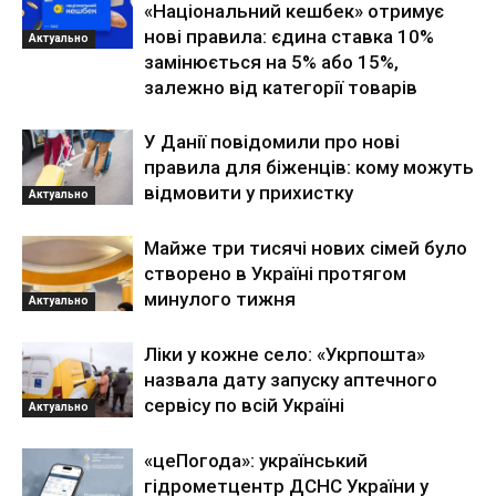
«Національний кешбек» отримує
нові правила: єдина ставка 10%
Актуально
замінюється на 5% або 15%,
залежно від категорії товарів
У Данії повідомили про нові
правила для біженців: кому можуть
відмовити у прихистку
Актуально
Майже три тисячі нових сімей було
створено в Україні протягом
минулого тижня
Актуально
Ліки у кожне село: «Укрпошта»
назвала дату запуску аптечного
сервісу по всій Україні
Актуально
«цеПогода»: український
гідрометцентр ДСНС України у