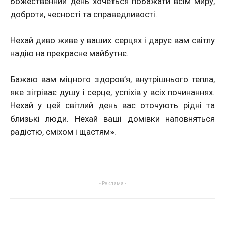
божественний день хочеться побажати всім миру,
доброти, чесності та справедливості.
Нехай диво живе у ваших серцях і дарує вам світлу
надію на прекрасне майбутнє.
Бажаю вам міцного здоров’я, внутрішнього тепла,
яке зігріває душу і серце, успіхів у всіх починаннях.
Нехай у цей світлий день вас оточують рідні та
близькі люди. Нехай ваші домівки наповняться
радістю, сміхом і щастям».
- Реклама -