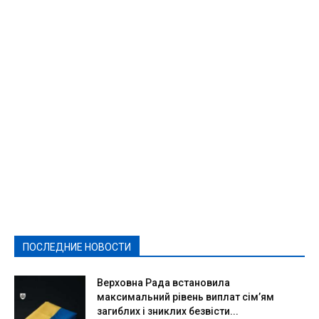
Featured
Актуально
Ваши права
Видеосюжеты
Власть
Выборы - 2021
Выборы-2020
Город
Досуг
Е-декларації
Здоровье
Конкурсы
Криминал и Происшествия
Культура
Новости
Образование
Политическая реклама
Реклама
Слово - народу
Спорт
Твори добро
Фоторепортажи
ПОСЛЕДНИЕ НОВОСТИ
Подробнее
Верховна Рада встановила
максимальний рівень виплат сім’ям
загиблих і зниклих безвісти...