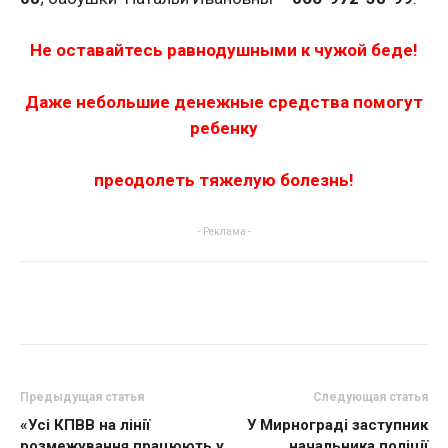
Не оставайтесь равнодушными к чужой беде!
Даже небольшие денежные средства помогут
ребенку
преодолеть тяжелую болезнь!
- Реклама -
Предыдущая статья
Следующая статья
«Усі КПВВ на лінії
У Мирнограді заступник
розмежування працюють у
начальника поліції