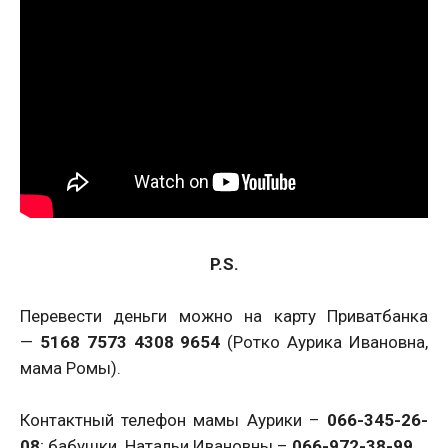
P.S.
Перевести деньги можно на карту Приватбанка
—
5168 7573 4308 9654
(Ротко Аурика Ивановна,
мама Ромы).
Контактный телефон мамы Аурики –
066-345-26-
08
; бабушки Натальи Ивановны –
066-972-38-99
.