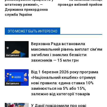
штатному режимі», —
проведе виїзний прийом
Державна прикордонна
служба України
ЭТО МОЖЕТ БЫТЬ ИНТЕРЕСНО
Верховна Рада встановила
максимальний рівень виплат сім’ям
загиблих і зниклих безвісти
Актуально
захисників — 15 млн грн
Від 1 березня 2026 року програма
«Національний кешбек» отримує
нові правила: єдина ставка 10%
Актуально
замінюється на 5% або 15%,
залежно від категорії товарів
У Данії повідомили про нові