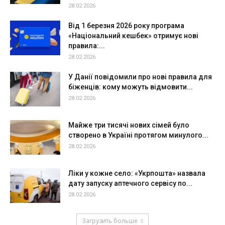
28.02.2026
Від 1 березня 2026 року програма
«Національний кешбек» отримує нові
правила:...
28.02.2026
У Данії повідомили про нові правила для
біженців: кому можуть відмовити...
28.02.2026
Майже три тисячі нових сімей було
створено в Україні протягом минулого...
28.02.2026
Ліки у кожне село: «Укрпошта» назвала
дату запуску аптечного сервісу по...
28.02.2026
Загрузить больше