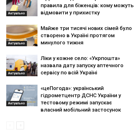
правила для біженців: кому можуть
відмовити у прихистку
Актуально
Майже три тисячі нових сімей було
створено в Україні протягом
минулого тижня
Актуально
Ліки у кожне село: «Укрпошта»
назвала дату запуску аптечного
сервісу по всій Україні
Актуально
«цеПогода»: український
гідрометцентр ДСНС України у
тестовому режимі запускає
Актуально
власний мобільний застосунок