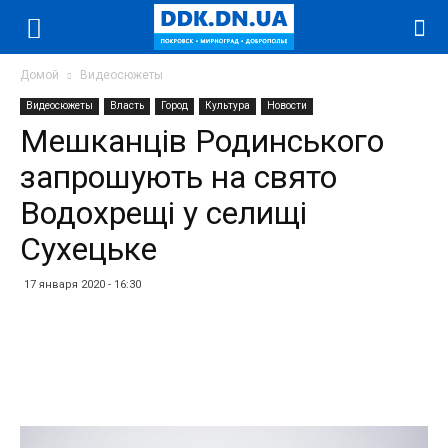
Домой
Видеосюжеты
Видеосюжеты
Власть
Город
Культура
Новости
Мешканців Родинського
запрошують на свято
Водохрещі у селищі
Сухецьке
17 января 2020 - 16:30
Facebook
Twitter
Telegram
WhatsApp
Vibe