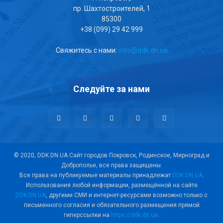
пр. Шахтостроителей, 1
85300
+38 (099) 29 42 999
Свяжитесь с нами:
info@ddk.dn.ua
Следуйте за нами
© 2020, DDK.DN.UA Сайт городов Покровск, Родинское, Мирноград и
Доброполье, все права защищены.
Все права на публикуемые материалы принадлежат
DDK.DN.UA
.
Использования любой информации, размещённой на сайте
DDK.DN.UA
, другими СМИ и интернет-ресурсами возможно только с
письменного согласия и обязательного размещения прямой
гиперссылки на
https://ddk.dn.ua
.