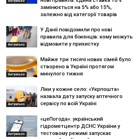
Актуально
замінюється на 5% або 15%,
залежно від категорії товарів
У Данії повідомили про нові
правила для біженців: кому можуть
відмовити у прихистку
Актуально
Майже три тисячі нових сімей було
створено в Україні протягом
минулого тижня
Актуально
Ліки у кожне село: «Укрпошта»
назвала дату запуску аптечного
сервісу по всій Україні
Актуально
«цеПогода»: український
гідрометцентр ДСНС України у
тестовому режимі запускає
Актуально