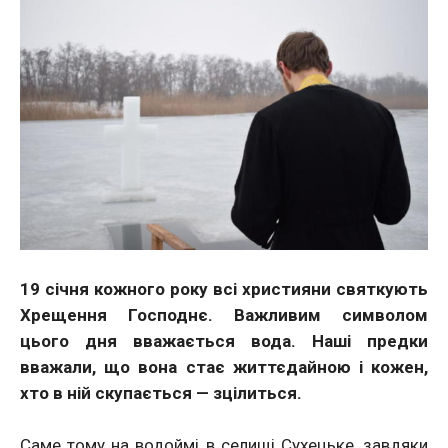
19 січня кожного року всi християни святкують
Хрещення Господнє. Важливим символом
цього дня вважається вода. Наші предки
вважали, що вона стає життєдайною і кожен,
хто в ній скупається — зцілиться.
Саме тому на водоймі в селищі Сухецьке, завдяки