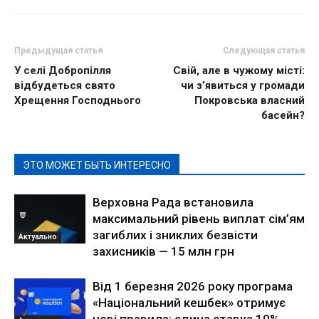
Предыдущая статья
Следующая статья
У селі Добропілля
Свій, але в чужому місті:
відбудеться свято
чи з’явиться у громади
Хрещення Господнього
Покровська власний
басейн?
ЭТО МОЖЕТ БЫТЬ ИНТЕРЕСНО
Верховна Рада встановила
максимальний рівень виплат сім’ям
загиблих і зниклих безвісти
Актуально
захисників — 15 млн грн
Від 1 березня 2026 року програма
«Національний кешбек» отримує
нові правила: єдина ставка 10%