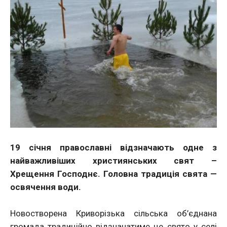
19 січня православні відзначають одне з
найважливіших християнських свят –
Хрещення Господнє. Головна традиція свята —
освячення води.
Новостворена Криворізька сільська об’єднана
громада традиційно відзначатиме це свято у селі