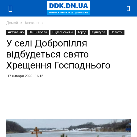
Домой
Актуально
Актуально
Ваши права
Видеосюжеты
Город
Культура
Новости
У селі Добропілля
відбудеться свято
Хрещення Господнього
17 января 2020 - 16:18
Facebook
Twitter
Telegram
WhatsApp
Vibe