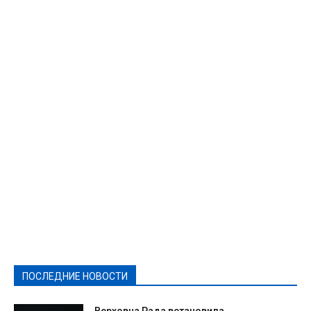
Featured
Актуально
Ваши права
Видеосюжеты
Власть
Выборы - 2021
Выборы-2020
Город
Досуг
Е-декларації
Здоровье
Конкурсы
Криминал и Происшествия
Культура
Новости
Образование
Политическая реклама
Реклама
Слово - народу
Спорт
Твори добро
Фоторепортажи
ПОСЛЕДНИЕ НОВОСТИ
Подробнее