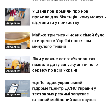
У Данії повідомили про нові
правила для біженців: кому можуть
відмовити у прихистку
Актуально
Майже три тисячі нових сімей було
створено в Україні протягом
минулого тижня
Актуально
Ліки у кожне село: «Укрпошта»
назвала дату запуску аптечного
сервісу по всій Україні
Актуально
«цеПогода»: український
гідрометцентр ДСНС України у
тестовому режимі запускає
Актуально
власний мобільний застосунок