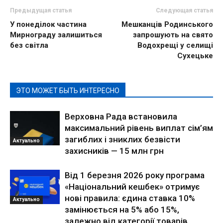
Предыдущая статья
Следующая статья
У понеділок частина
Мешканців Родинського
Мирнограду залишиться
запрошують на свято
без світла
Водохрещі у селищі
Сухецьке
ЭТО МОЖЕТ БЫТЬ ИНТЕРЕСНО
Верховна Рада встановила
максимальний рівень виплат сім’ям
загиблих і зниклих безвісти
Актуально
захисників — 15 млн грн
Від 1 березня 2026 року програма
«Національний кешбек» отримує
нові правила: єдина ставка 10%
Актуально
замінюється на 5% або 15%,
залежно від категорії товарів