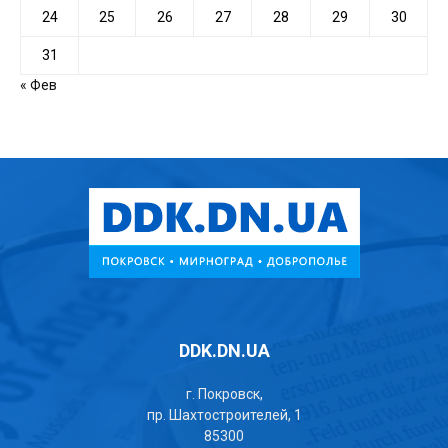
24
25
26
27
28
29
30
31
« Фев
DDK.DN.UA
г. Покровск,
пр. Шахтостроителей, 1
85300