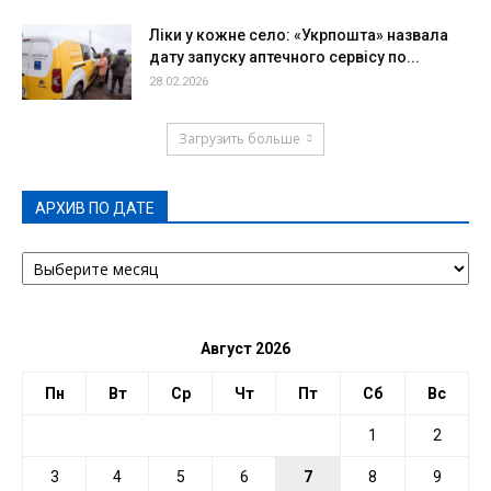
Ліки у кожне село: «Укрпошта» назвала
дату запуску аптечного сервісу по...
28.02.2026
Загрузить больше
АРХИВ ПО ДАТЕ
АРХИВ
ПО
ДАТЕ
Август 2026
Пн
Вт
Ср
Чт
Пт
Сб
Вс
1
2
3
4
5
6
7
8
9