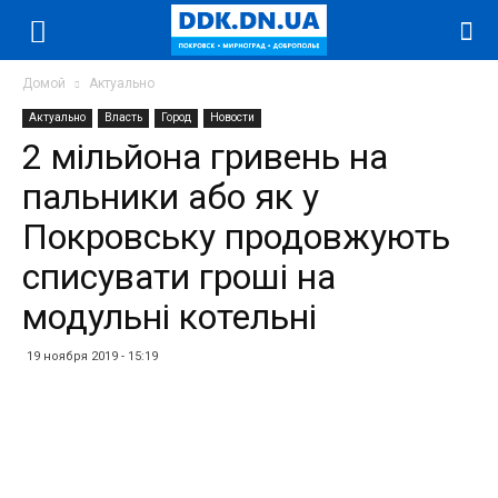
Домой
Актуально
Актуально
Власть
Город
Новости
2 мільйона гривень на
пальники або як у
Покровську продовжують
списувати гроші на
модульні котельні
19 ноября 2019 - 15:19
Facebook
Twitter
Telegram
WhatsApp
Vibe