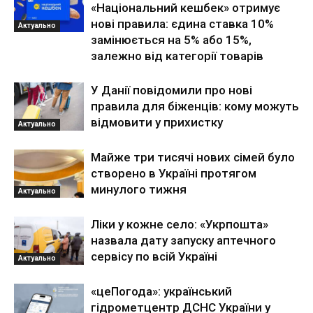
«Національний кешбек» отримує
нові правила: єдина ставка 10%
Актуально
замінюється на 5% або 15%,
залежно від категорії товарів
У Данії повідомили про нові
правила для біженців: кому можуть
відмовити у прихистку
Актуально
Майже три тисячі нових сімей було
створено в Україні протягом
минулого тижня
Актуально
Ліки у кожне село: «Укрпошта»
назвала дату запуску аптечного
сервісу по всій Україні
Актуально
«цеПогода»: український
гідрометцентр ДСНС України у