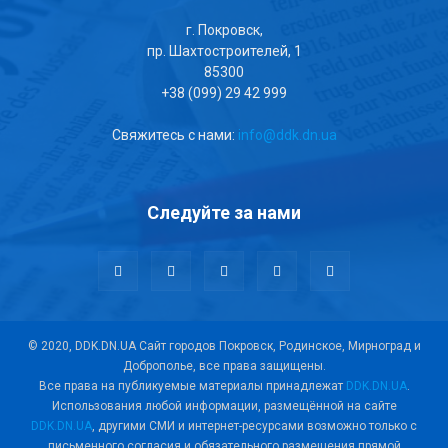
г. Покровск,
пр. Шахтостроителей, 1
85300
+38 (099) 29 42 999
Свяжитесь с нами:
info@ddk.dn.ua
Следуйте за нами
© 2020, DDK.DN.UA Сайт городов Покровск, Родинское, Мирноград и
Доброполье, все права защищены.
Все права на публикуемые материалы принадлежат
DDK.DN.UA
.
Использования любой информации, размещённой на сайте
DDK.DN.UA
, другими СМИ и интернет-ресурсами возможно только с
письменного согласия и обязательного размещения прямой