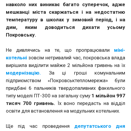
навколо них виникає багато суперечок, адже
мешканці міста скаржаться і на недостатню
температуру в школах у зимовий період, і на
дим, яким доводиться дихати усьому
Покровську.
Не дивлячись на те, що пропрацювали
міні-
котельні
зовсім нетривалий час, покровська влада
вирішила виділити майже 2 мільйона гривень на їх
модернізацію.
За ці гроші комунальним
підприємством «Покровськтепломережа» були
придбані 6 пальників твердопаливних факельного
типу моделі ПТ-300 на загальну суму
1 мільйон 997
тисяч 700 гривень.
Їх воно передасть на відділ
освіти для встановлення на модульних котельних.
Ще під час проведення
депутатського дня