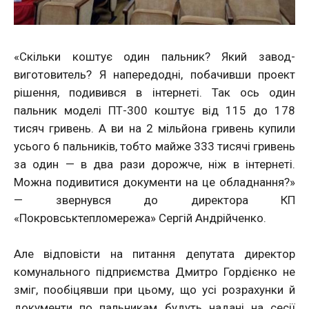
«Скільки коштує один пальник? Який завод-
виготовитель? Я напередодні, побачивши проект
рішення, подивився в інтернеті. Так ось один
пальник моделі ПТ-300 коштує від 115 до 178
тисяч гривень. А ви на 2 мільйона гривень купили
усього 6 пальників, тобто майже 333 тисячі гривень
за один — в два рази дорожче, ніж в інтернеті.
Можна подивитися документи на це обладнання?»
— звернувся до директора КП
«Покровськтепломережа» Сергій Андрійченко.
Але відповісти на питання депутата директор
комунального підприємства Дмитро Гордієнко не
зміг, пообіцявши при цьому, що усі розрахунки й
документи по пальникам будуть надані на сесії