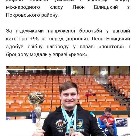
міжнародного класу Леон Білицький з
Покровського району.
За підсумками напруженої боротьби у ваговій
категорії +95 кг серед дорослих Леон Білицький
здобув срібну нагороду у вправі «поштовх» і
бронзову медаль у вправі «ривок».