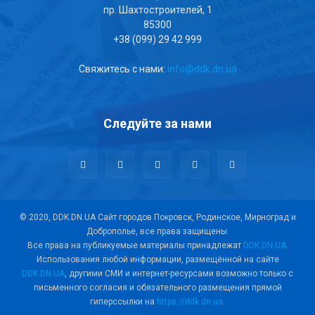
пр. Шахтостроителей, 1
85300
+38 (099) 29 42 999
Свяжитесь с нами:
info@ddk.dn.ua
Следуйте за нами
© 2020, DDK.DN.UA Сайт городов Покровск, Родинское, Мирноград и
Доброполье, все права защищены.
Все права на публикуемые материалы принадлежат
DDK.DN.UA
.
Использования любой информации, размещённой на сайте
DDK.DN.UA
, другими СМИ и интернет-ресурсами возможно только с
письменного согласия и обязательного размещения прямой
гиперссылки на
https://ddk.dn.ua
.