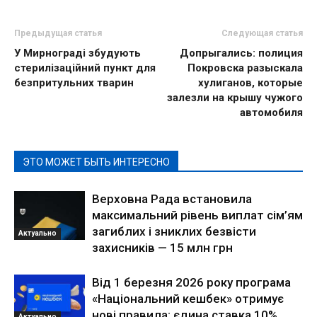
Предыдущая статья
Следующая статья
У Мирнограді збудують
Допрыгались: полиция
стерилізаційний пункт для
Покровска разыскала
безпритульних тварин
хулиганов, которые
залезли на крышу чужого
автомобиля
ЭТО МОЖЕТ БЫТЬ ИНТЕРЕСНО
Верховна Рада встановила
максимальний рівень виплат сім’ям
загиблих і зниклих безвісти
Актуально
захисників — 15 млн грн
Від 1 березня 2026 року програма
«Національний кешбек» отримує
нові правила: єдина ставка 10%
Актуально