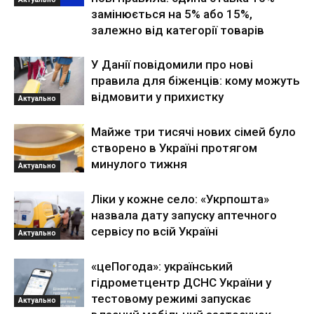
замінюється на 5% або 15%,
залежно від категорії товарів
У Данії повідомили про нові
правила для біженців: кому можуть
відмовити у прихистку
Актуально
Майже три тисячі нових сімей було
створено в Україні протягом
минулого тижня
Актуально
Ліки у кожне село: «Укрпошта»
назвала дату запуску аптечного
сервісу по всій Україні
Актуально
«цеПогода»: український
гідрометцентр ДСНС України у
тестовому режимі запускає
Актуально