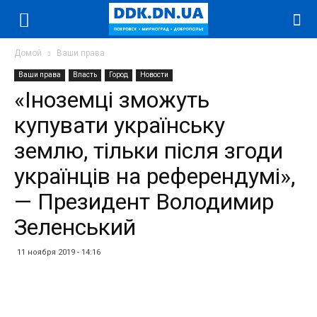
Домой
Ваши права
Ваши права
Власть
Город
Новости
«Іноземці зможуть
купувати українську
землю, тільки після згоди
українців на референдумі»,
— Президент Володимир
Зеленський
11 ноября 2019 - 14:16
Facebook
Twitter
Telegram
WhatsApp
Vibe