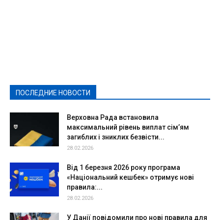
Featured
Актуально
Ваши права
Видеосюжеты
Власть
Выборы - 2021
Выборы-2020
Город
Досуг
Е-декларації
Здоровье
Конкурсы
Криминал и Происшествия
Культура
Новости
Образование
Политическая реклама
Реклама
Слово - народу
Спорт
Твори добро
Фоторепортажи
ПОСЛЕДНИЕ НОВОСТИ
Подробнее
Верховна Рада встановила
максимальний рівень виплат сім’ям
загиблих і зниклих безвісти...
28.02.2026
Від 1 березня 2026 року програма
«Національний кешбек» отримує нові
правила:...
28.02.2026
У Данії повідомили про нові правила для