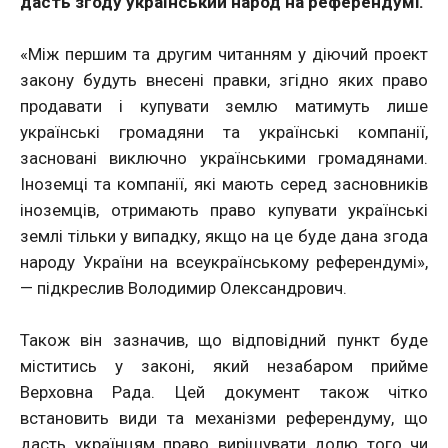
дасть згоду український народ на референдумі.
«Між першим та другим читанням у діючий проект
закону будуть внесені правки, згідно яких право
продавати і купувати землю матимуть лише
українські громадяни та українські компанії,
засновані виключно українськими громадянами.
Іноземці та компанії, які мають серед засновників
іноземців, отримають право купувати українські
землі тільки у випадку, якщо на це буде дана згода
народу України на всеукраїнському референдумі»,
— підкреслив Володимир Олександрович.
Також він зазначив, що відповідний пункт буде
міститись у законі, який незабаром прийме
Верховна Рада. Цей документ також чітко
встановить види та механізми референдуму, що
дасть українцям право вирішувати долю того чи