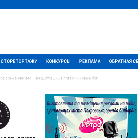
ФОТОРЕПОРТАЖИ
КОНКУРСЫ
РЕКЛАМА
ОБРАТНАЯ С
ое сражение: лес — наш, страшные потери и новые бои
ажение: лес — наш,
и новые бои