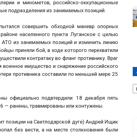
ллерии и минометов, российско-оккупационные
вые подразделения из занимаемых позиций.
опытался совершить обходной маневр опорных
районе населенного пункта Луганское с целью
 АТО из занимаемых позиций и изменить линию
ойцы приняли бой, в ходе которого перехватили
существили контратаку во фланг противнику. Враг
м военное имущество и снаряжение российского
отери противника составили по меньшей мере 25
А
П
Д
оны официально подвтердили: 18 декабря пять
16 — ранены, травмированы или контужены.
ит позиции на Светлодарской дуге) Андрей Ищик
опал без вести, а на месте столкновения были