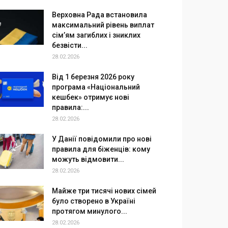
Верховна Рада встановила
максимальний рівень виплат
сім’ям загиблих і зниклих
безвісти...
28.02.2026
Від 1 березня 2026 року
програма «Національний
кешбек» отримує нові
правила:...
28.02.2026
У Данії повідомили про нові
правила для біженців: кому
можуть відмовити...
28.02.2026
Майже три тисячі нових сімей
було створено в Україні
протягом минулого...
28.02.2026