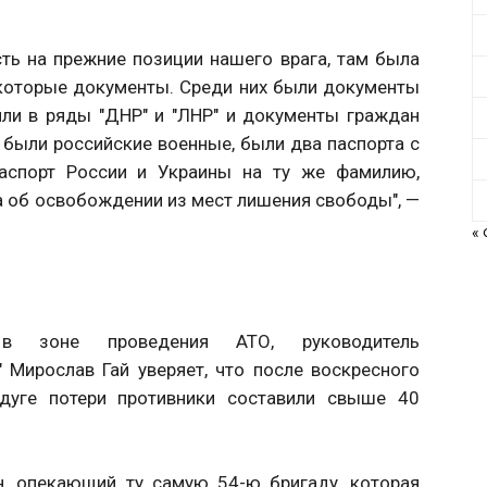
ть на прежние позиции нашего врага, там была
которые документы. Среди них были документы
или в ряды "ДНР" и "ЛНР" и документы граждан
о были российские военные, были два паспорта с
паспорт России и Украины на ту же фамилию,
а об освобождении из мест лишения свободы", —
«
 в зоне проведения АТО, руководитель
 Мирослав Гай уверяет, что после воскресного
 дуге потери противники составили свыше 40
, опекающий ту самую 54-ю бригаду, которая