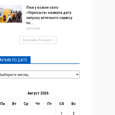
Ліки у кожне село:
«Укрпошта» назвала дату
запуску аптечного сервісу
по...
28.02.2026
Загрузить больше
АРХИВ ПО ДАТЕ
РХИВ
О
АТЕ
Август 2026
Пн
Вт
Ср
Чт
Пт
Сб
Вс
1
2