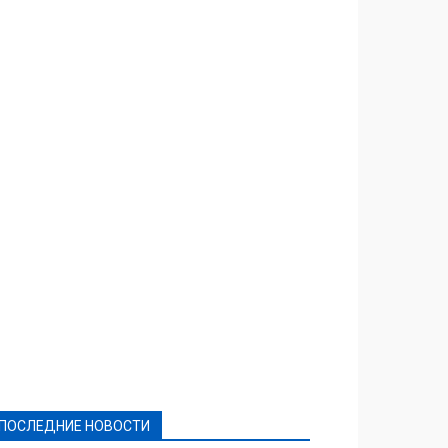
Featured
Актуально
Ваши права
Видеосюжеты
Власть
Выборы - 2021
Выборы-2020
Город
Досуг
Е-декларації
Здоровье
Конкурсы
Криминал и Происшествия
Культура
Новости
Образование
Политическая реклама
Реклама
Слово - народу
Спорт
Твори добро
Фоторепортажи
ПОСЛЕДНИЕ НОВОСТИ
Подробнее