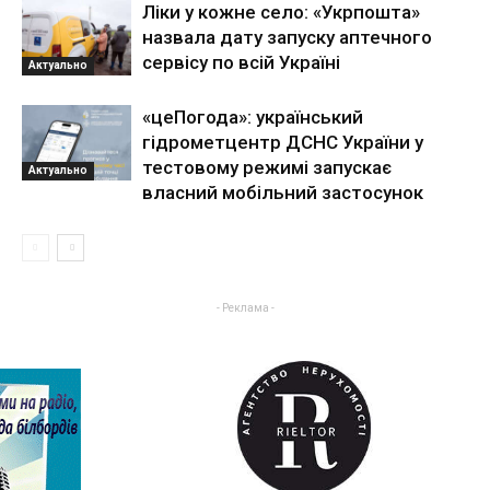
Ліки у кожне село: «Укрпошта»
назвала дату запуску аптечного
сервісу по всій Україні
Актуально
«цеПогода»: український
гідрометцентр ДСНС України у
тестовому режимі запускає
Актуально
власний мобільний застосунок
- Реклама -