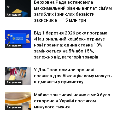
Верховна Рада встановила
максимальний рівень виплат сім’ям
загиблих і зниклих безвісти
Актуально
захисників — 15 млн грн
Від 1 березня 2026 року програма
«Національний кешбек» отримує
нові правила: єдина ставка 10%
Актуально
замінюється на 5% або 15%,
залежно від категорії товарів
У Данії повідомили про нові
правила для біженців: кому можуть
відмовити у прихистку
Актуально
Майже три тисячі нових сімей було
створено в Україні протягом
минулого тижня
Актуально