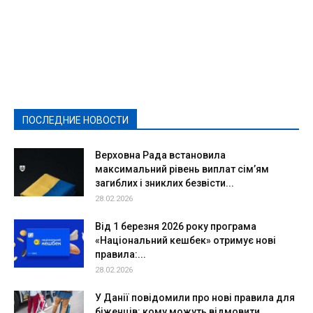
Featured
Актуально
Ваши права
Видеосюжеты
Власть
Выборы - 2021
Выборы-2020
Город
Досуг
Е-декларації
Здоровье
Конкурсы
Криминал и Происшествия
Культура
Новости
Образование
Политическая реклама
Реклама
Слово - народу
Спорт
Твори добро
Фоторепортажи
ПОСЛЕДНИЕ НОВОСТИ
Подробнее
Верховна Рада встановила
максимальний рівень виплат сім’ям
загиблих і зниклих безвісти...
28.02.2026
Від 1 березня 2026 року програма
«Національний кешбек» отримує нові
правила:...
28.02.2026
У Данії повідомили про нові правила для
біженців: кому можуть відмовити...