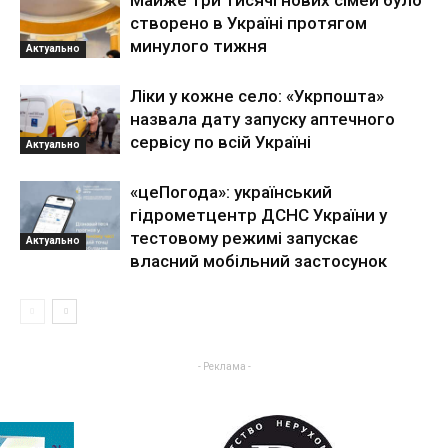
Майже три тисячі нових сімей було
створено в Україні протягом
минулого тижня
Актуально
Ліки у кожне село: «Укрпошта»
назвала дату запуску аптечного
сервісу по всій Україні
Актуально
«цеПогода»: український
гідрометцентр ДСНС України у
тестовому режимі запускає
Актуально
власний мобільний застосунок
- Реклама -