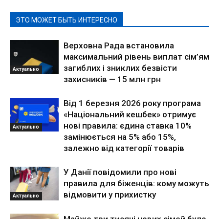
ЭТО МОЖЕТ БЫТЬ ИНТЕРЕСНО
Верховна Рада встановила
максимальний рівень виплат сім’ям
загиблих і зниклих безвісти
Актуально
захисників — 15 млн грн
Від 1 березня 2026 року програма
«Національний кешбек» отримує
нові правила: єдина ставка 10%
Актуально
замінюється на 5% або 15%,
залежно від категорії товарів
У Данії повідомили про нові
правила для біженців: кому можуть
відмовити у прихистку
Актуально