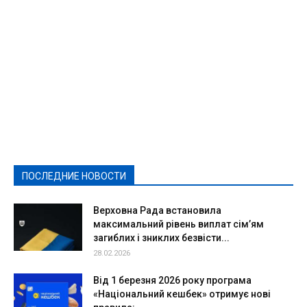
Featured
Актуально
Ваши права
Видеосюжеты
Власть
Выборы - 2021
Выборы-2020
Город
Досуг
Е-декларації
Здоровье
Конкурсы
Криминал и Происшествия
Культура
Новости
Образование
Политическая реклама
Реклама
Слово - народу
Спорт
Твори добро
Фоторепортажи
ПОСЛЕДНИЕ НОВОСТИ
Подробнее
Верховна Рада встановила
максимальний рівень виплат сім’ям
загиблих і зниклих безвісти...
28.02.2026
Від 1 березня 2026 року програма
«Національний кешбек» отримує нові