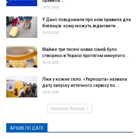
правила:...
28.02.2026
У Данії повідомили про нові правила для
біженців: кому можуть відмовити...
28.02.2026
Майже три тисячі нових сімей було
створено в Україні протягом минулого...
28.02.2026
Ліки у кожне село: «Укрпошта» назвала
дату запуску аптечного сервісу по...
28.02.2026
Загрузить больше
АРХИВ ПО ДАТЕ