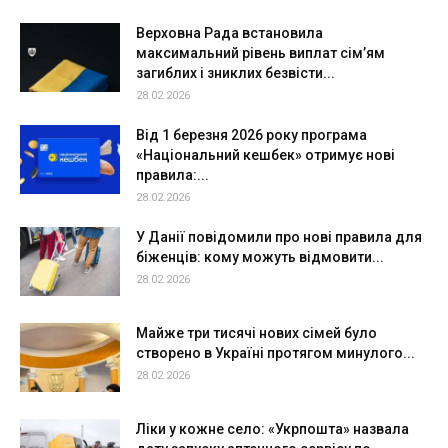
Верховна Рада встановила
максимальний рівень виплат сім’ям
загиблих і зниклих безвісти...
28.02.2026
Від 1 березня 2026 року програма
«Національний кешбек» отримує нові
правила:...
28.02.2026
У Данії повідомили про нові правила для
біженців: кому можуть відмовити...
28.02.2026
Майже три тисячі нових сімей було
створено в Україні протягом минулого...
28.02.2026
Ліки у кожне село: «Укрпошта» назвала