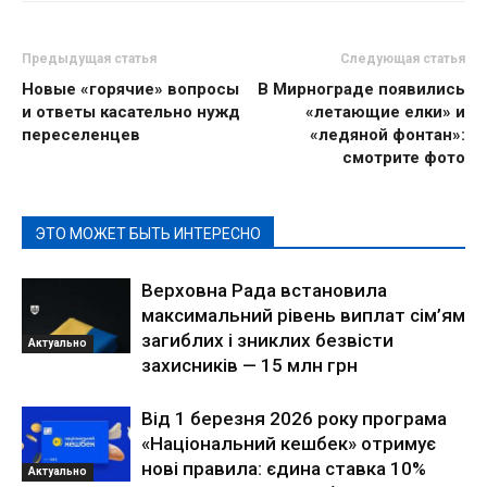
Предыдущая статья
Следующая статья
Новые «горячие» вопросы
В Мирнограде появились
и ответы касательно нужд
«летающие елки» и
переселенцев
«ледяной фонтан»:
смотрите фото
ЭТО МОЖЕТ БЫТЬ ИНТЕРЕСНО
Верховна Рада встановила
максимальний рівень виплат сім’ям
загиблих і зниклих безвісти
Актуально
захисників — 15 млн грн
Від 1 березня 2026 року програма
«Національний кешбек» отримує
нові правила: єдина ставка 10%
Актуально