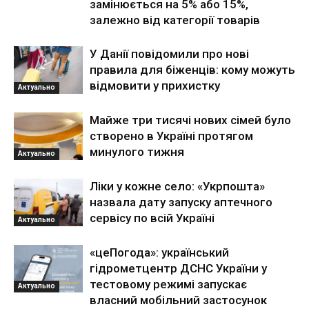
замінюється на 5% або 15%,
залежно від категорії товарів
У Данії повідомили про нові
правила для біженців: кому можуть
відмовити у прихистку
Актуально
Майже три тисячі нових сімей було
створено в Україні протягом
минулого тижня
Актуально
Ліки у кожне село: «Укрпошта»
назвала дату запуску аптечного
сервісу по всій Україні
Актуально
«цеПогода»: український
гідрометцентр ДСНС України у
тестовому режимі запускає
Актуально
власний мобільний застосунок