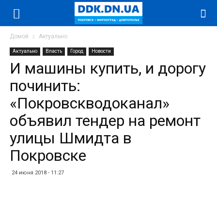
Домой
Актуально
Актуально
Власть
Город
Новости
И машины купить, и дорогу
починить:
«Покровскводоканал»
объявил тендер на ремонт
улицы Шмидта в
Покровске
24 июня 2018 - 11:27
Facebook
Twitter
Telegram
WhatsApp
Vibe