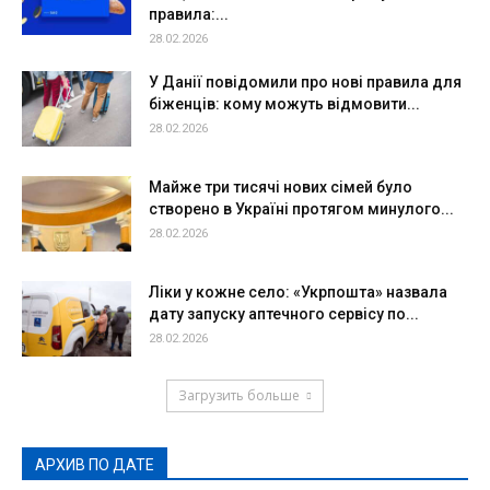
правила:...
28.02.2026
У Данії повідомили про нові правила для
біженців: кому можуть відмовити...
28.02.2026
Майже три тисячі нових сімей було
створено в Україні протягом минулого...
28.02.2026
Ліки у кожне село: «Укрпошта» назвала
дату запуску аптечного сервісу по...
28.02.2026
Загрузить больше
АРХИВ ПО ДАТЕ