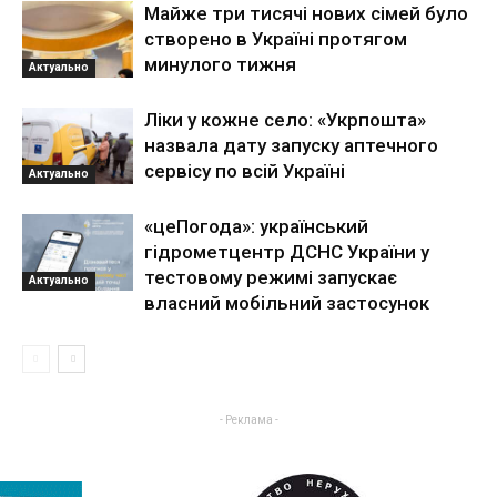
Майже три тисячі нових сімей було
створено в Україні протягом
минулого тижня
Актуально
Ліки у кожне село: «Укрпошта»
назвала дату запуску аптечного
сервісу по всій Україні
Актуально
«цеПогода»: український
гідрометцентр ДСНС України у
тестовому режимі запускає
Актуально
власний мобільний застосунок
- Реклама -