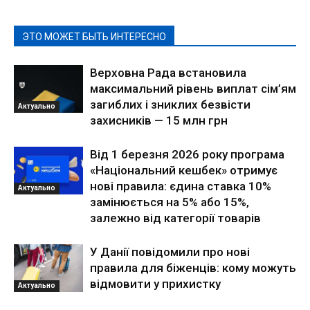
ЭТО МОЖЕТ БЫТЬ ИНТЕРЕСНО
Верховна Рада встановила
максимальний рівень виплат сім’ям
загиблих і зниклих безвісти
Актуально
захисників — 15 млн грн
Від 1 березня 2026 року програма
«Національний кешбек» отримує
нові правила: єдина ставка 10%
Актуально
замінюється на 5% або 15%,
залежно від категорії товарів
У Данії повідомили про нові
правила для біженців: кому можуть
відмовити у прихистку
Актуально