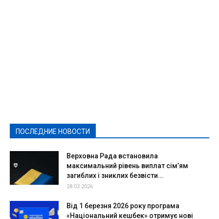
Featured
Актуально
Ваши права
Видеосюжеты
Власть
Выборы - 2021
Выборы-2020
Город
Досуг
Е-декларації
Здоровье
Конкурсы
Криминал и Происшествия
Культура
Новости
Образование
Политическая реклама
Реклама
Слово - народу
Спорт
Твори добро
Фоторепортажи
ПОСЛЕДНИЕ НОВОСТИ
Подробнее
Верховна Рада встановила
максимальний рівень виплат сім’ям
загиблих і зниклих безвісти...
28.02.2026
Від 1 березня 2026 року програма
«Національний кешбек» отримує нові