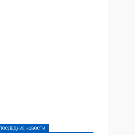
Featured
Актуально
Ваши права
Видеосюжеты
Власть
Выборы - 2021
Выборы-2020
Город
Досуг
Е-декларації
Здоровье
Конкурсы
Криминал и Происшествия
Культура
Новости
Образование
Политическая реклама
Реклама
Слово - народу
Спорт
Твори добро
Фоторепортажи
ПОСЛЕДНИЕ НОВОСТИ
Подробнее