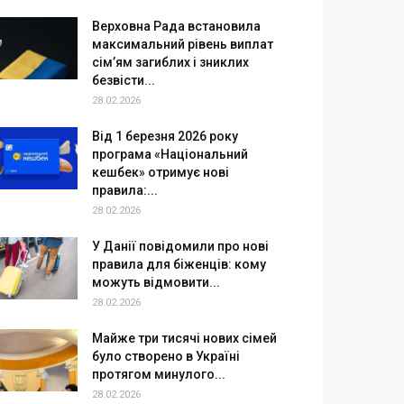
Верховна Рада встановила
максимальний рівень виплат
сім’ям загиблих і зниклих
безвісти...
28.02.2026
Від 1 березня 2026 року
програма «Національний
кешбек» отримує нові
правила:...
28.02.2026
У Данії повідомили про нові
правила для біженців: кому
можуть відмовити...
28.02.2026
Майже три тисячі нових сімей
було створено в Україні
протягом минулого...
28.02.2026