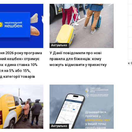
Актуально
зня 2026 року програма
У Данії повідомили про нові
ний кешбек» отримує
правила для біженців: кому
«
ла: єдина ставка 10%
можуть відмовити у прихистку
я на 5% або 15%,
д категорії товарів
Актуально