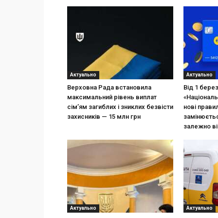
Актуально
Актуально
Верховна Рада встановила
Від 1 бере
максимальний рівень виплат
«Національ
сім’ям загиблих і зниклих безвісти
нові прави
захисників — 15 млн грн
замінюєтьс
залежно ві
Актуально
Актуально