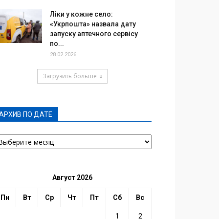
Ліки у кожне село:
«Укрпошта» назвала дату
запуску аптечного сервісу
по...
28.02.2026
Загрузить больше
АРХИВ ПО ДАТЕ
РХИВ
О
АТЕ
Август 2026
Пн
Вт
Ср
Чт
Пт
Сб
Вс
1
2