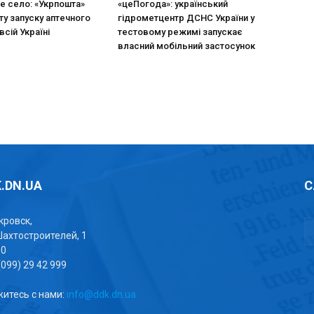
не село: «Укрпошта»
«цеПогода»: український
ту запуску аптечного
гідрометцентр ДСНС України у
всій Україні
тестовому режимі запускає
власний мобільний застосунок
.DN.UA
С
окровск,
Шахтостроителей, 1
00
(099) 29 42 999
итесь с нами:
info@ddk.dn.ua