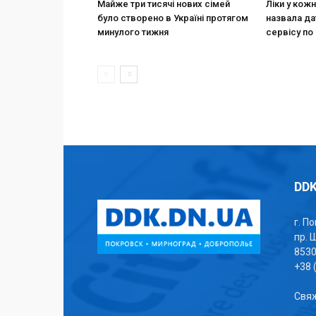
Майже три тисячі нових сімей
Ліки у кож
було створено в Україні протягом
назвала да
минулого тижня
сервісу по 
DDK
г. П
пр. 
853
+38 
Свяж