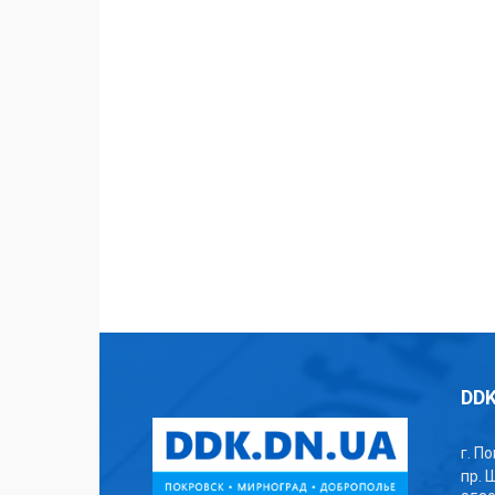
DDK
г. П
пр. 