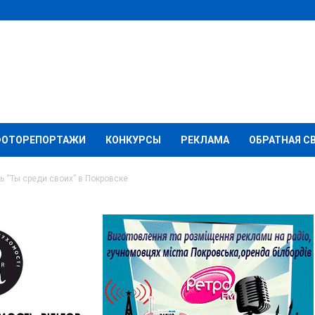
ФОТОРЕПОРТАЖИ
КОНКУРСЫ
РЕКЛАМА
ОБРАТНАЯ С
 “Ты среди своих” в Покровске
тиваль “Ты среди
ке