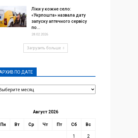
Ліки у кожне село:
«Укрпошта» назвала дату
запуску аптечного сервісу
по...
28.02.2026
Загрузить больше
АРХИВ ПО ДАТЕ
РХИВ
О
АТЕ
Август 2026
Пн
Вт
Ср
Чт
Пт
Сб
Вс
1
2