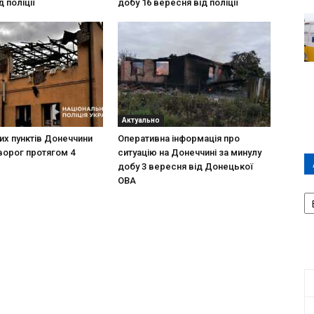
 поліції
добу 16 вересня від поліції
Актуально
их пунктів Донеччини
Оперативна інформація про
ворог протягом 4
ситуацію на Донеччині за минулу
добу 3 вересня від Донецької
ОВА
А
П
Д