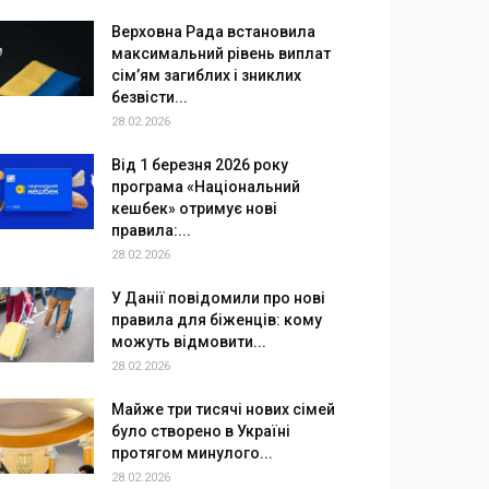
Верховна Рада встановила
максимальний рівень виплат
сім’ям загиблих і зниклих
безвісти...
28.02.2026
Від 1 березня 2026 року
програма «Національний
кешбек» отримує нові
правила:...
28.02.2026
У Данії повідомили про нові
правила для біженців: кому
можуть відмовити...
28.02.2026
Майже три тисячі нових сімей
було створено в Україні
протягом минулого...
28.02.2026