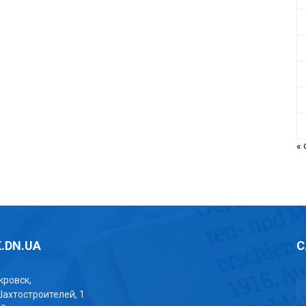
«
.DN.UA
С
окровск,
Шахтостроителей, 1