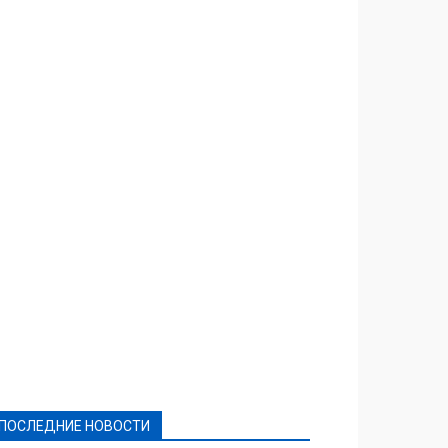
Featured
Актуально
Ваши права
Видеосюжеты
Власть
Выборы - 2021
Выборы-2020
Город
Досуг
Е-декларації
Здоровье
Конкурсы
Криминал и Происшествия
Культура
Новости
Образование
Политическая реклама
Реклама
Слово - народу
Спорт
Твори добро
Фоторепортажи
ПОСЛЕДНИЕ НОВОСТИ
Подробнее