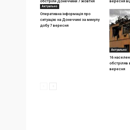
обстріли Донеччини 7 жовтня
вересня від
Актуально
Оперативна інформація про
ситуацію на Донеччині за минулу
добу 7 вересня
Актуально
16 населен
обстріляв 
вересня