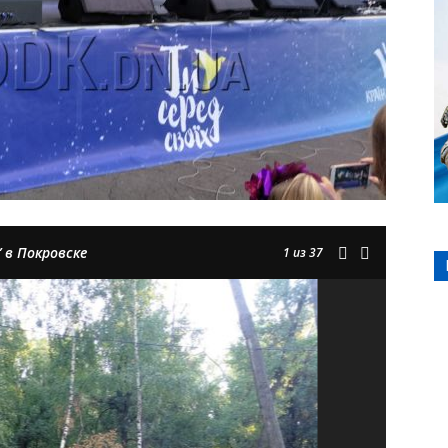
 в Покровске
1
из 37