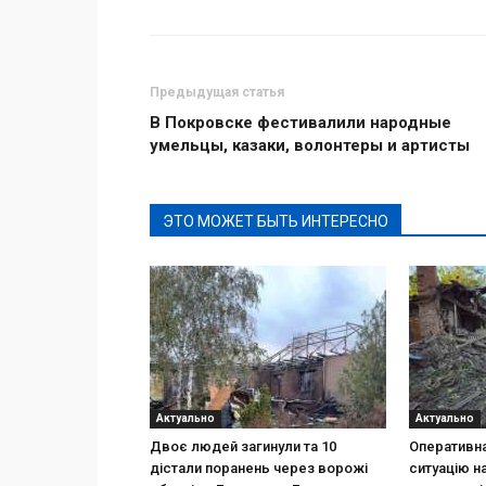
Предыдущая статья
В Покровске фестивалили народные
умельцы, казаки, волонтеры и артисты
ЭТО МОЖЕТ БЫТЬ ИНТЕРЕСНО
Актуально
Актуально
Двоє людей загинули та 10
Оперативна
дістали поранень через ворожі
ситуацію н