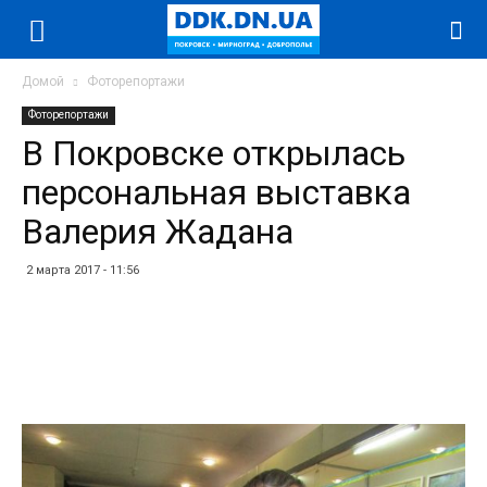
Домой
Фоторепортажи
Фоторепортажи
В Покровске открылась
персональная выставка
Валерия Жадана
2 марта 2017 - 11:56
Facebook
Twitter
Telegram
WhatsApp
Vibe