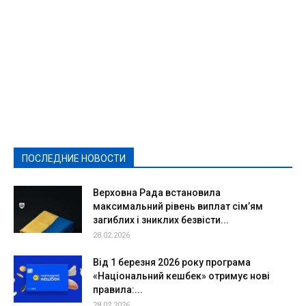
Featured
Актуально
Ваши права
Видеосюжеты
Власть
Выборы - 2021
Выборы-2020
Город
Досуг
Е-декларації
Здоровье
Конкурсы
Криминал и Происшествия
Культура
Новости
Образование
Политическая реклама
Реклама
Слово - народу
Спорт
Твори добро
Фоторепортажи
ПОСЛЕДНИЕ НОВОСТИ
Подробнее
Верховна Рада встановила
максимальний рівень виплат сім’ям
загиблих і зниклих безвісти...
28.02.2026
Від 1 березня 2026 року програма
«Національний кешбек» отримує нові
правила:...
28.02.2026