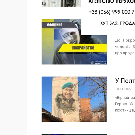
Обереж
10.11.2022
До Покров
чоловік. 
про продаж
У Полт
10.11.2022
«Вірний з
Герою Укр
піхотинців