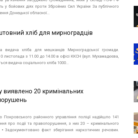
ть у бойових діях проти Збройних Сил України За публічного
ння Донецької обласної...
товний хліб для мирноградців
на видача хліба для мешканців Мирноградської громади.
10 листопада з 11.00 до 14.00 в офісі ККСН (вул. Мухамадєєва,
ться видача соціального хліба 1000...
у виявлено 20 кримінальних
порушень
о Покровського районного управління поліції надійшло 141
ння про події та правопорушення, з них 20 – кримінального
. ▪️Задокументовано факт зберігання наркотичних речовин.