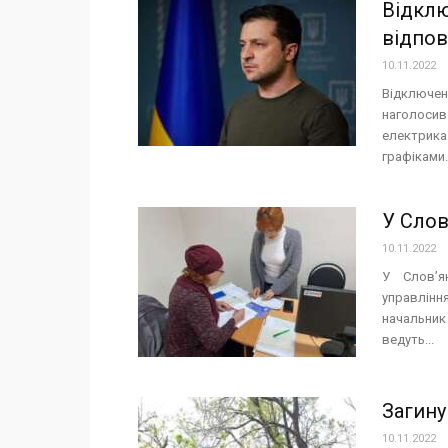
Відклю
відпов
10.11.2022
Відключен
наголоси
електрика
графіками. 
У Сло
10.11.2022
У Слов’я
управлінн
начальник
ведуть...
Загину
10.11.2022