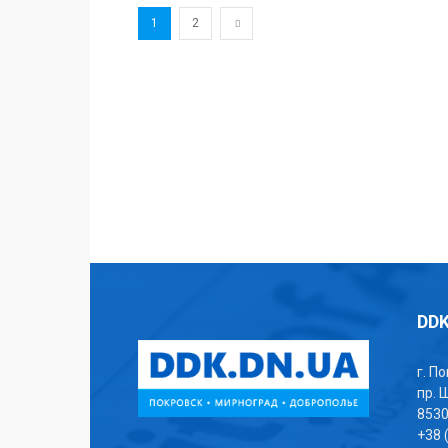
1
2
DDK
г. П
пр. 
853
+38 