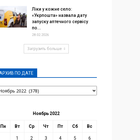
Ліки у кожне село:
«Укрпошта» назвала дату
запуску аптечного сервісу
по...
28.02.2026
Загрузить больше
АРХИВ ПО ДАТЕ
РХИВ
О
АТЕ
Ноябрь 2022
Пн
Вт
Ср
Чт
Пт
Сб
Вс
1
2
3
4
5
6