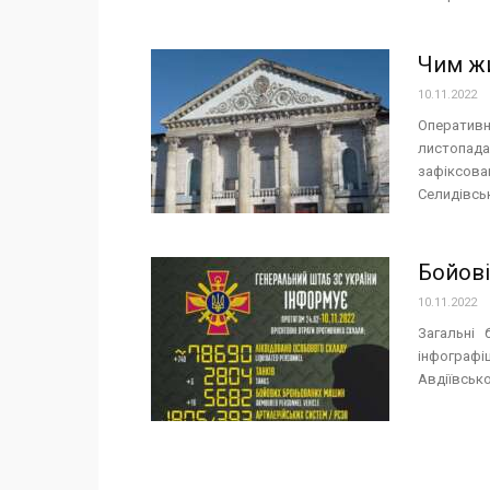
Чим жи
10.11.2022
Оперативн
листопада
зафіксов
Селидівські
Бойові
10.11.2022
Загальні 
інфограф
Авдіївськ