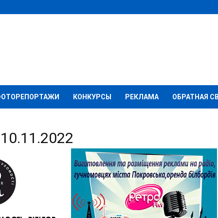
ФОТОРЕПОРТАЖИ
КОНКУРСЫ
РЕКЛАМА
ОБРАТНАЯ С
10.11.2022
о підприємство «Нової пошти»
нічна атака на Дніпро: знищено підприємство «Нової пошти» з
ям і посилками. "Внаслідок ворожої атаки зруйноване одне з
 у Дніпрі. Обладнання та...