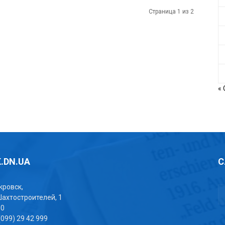
Страница 1 из 2
« 
.DN.UA
С
окровск,
Шахтостроителей, 1
00
(099) 29 42 999