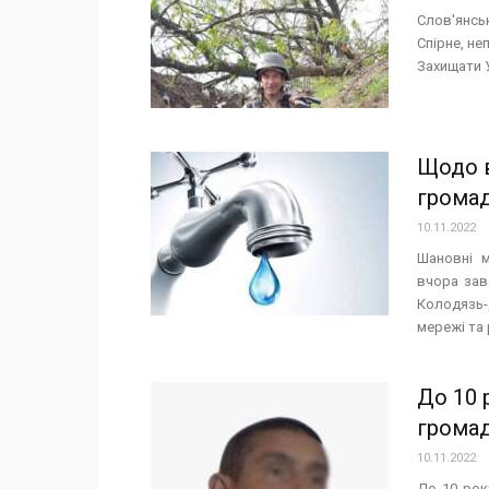
Слов'янсь
Спірне, не
Захищати У
Щодо в
громад
10.11.2022
Шановні м
вчора зав
Колодязь-
мережі та 
До 10 
грома
10.11.2022
До 10 рок