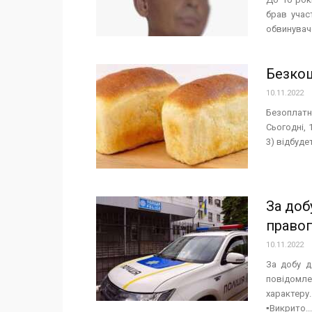
брав учас
обвинуваче
Безкош
10.11.2022
Безоплат
Сьогодні, 
3) відбуде
За доб
право
10.11.2022
За добу д
повідомле
характеру
▪️Викрито...