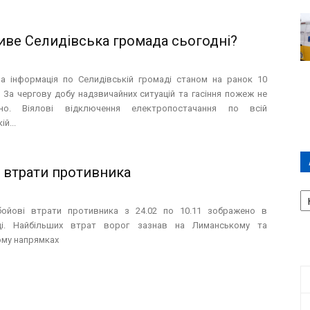
ве Селидівська громада сьогодні?
а інформація по Селидівській громаді станом на ранок 10
 За чергову добу надзвичайних ситуацій та гасіння пожеж не
ано. Віялові відключення електропостачання по всій
й...
 втрати противника
А
П
бойові втрати противника з 24.02 по 10.11 зображено в
Д
іці. Найбільших втрат ворог зазнав на Лиманському та
ому напрямках