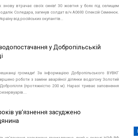
к знову втрачає своїх синів! 30 жовтня у боях під селищем
подалік Соледара, загинув солдат в/ч А0693 Олексій Семенюк.
країну від російських окупантів...
одопостачання у Добропільській
і
ешканці громади! За інформацією Добропільського ВУВКГ
ершено роботи з заміни аварійної ділянки водогону Золотий
Добропілля (протяжністю 200 м). Наразі триває заповнення
резервуарів....
років ув’язнення засуджено
дянина
ів ув’язнення засуджено громадянина, який у складі НЗФ РФ