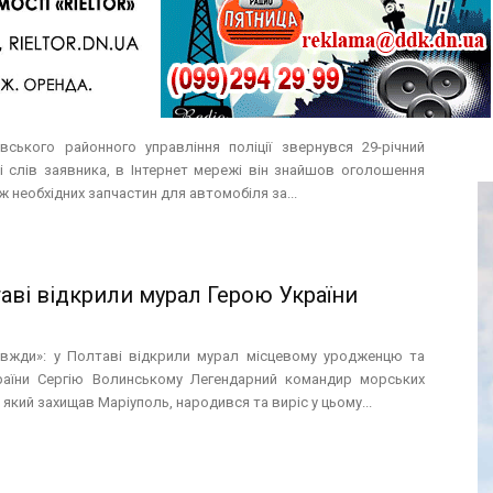
но, шахрайство!
ського районного управління поліції звернувся 29-річний
Зі слів заявника, в Інтернет мережі він знайшов оголошення
 необхідних запчастин для автомобіля за...
аві відкрили мурал Герою України
авжди»: у Полтаві відкрили мурал місцевому уродженцю та
аїни Сергію Волинському Легендарний командир морських
, який захищав Маріуполь, народився та виріс у цьому...