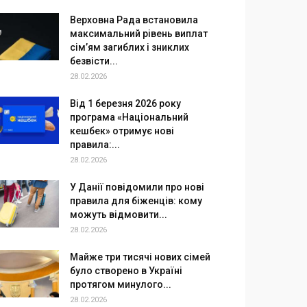
Верховна Рада встановила
максимальний рівень виплат
сім’ям загиблих і зниклих
безвісти...
28.02.2026
Від 1 березня 2026 року
програма «Національний
кешбек» отримує нові
правила:...
28.02.2026
У Данії повідомили про нові
правила для біженців: кому
можуть відмовити...
28.02.2026
Майже три тисячі нових сімей
було створено в Україні
протягом минулого...
28.02.2026