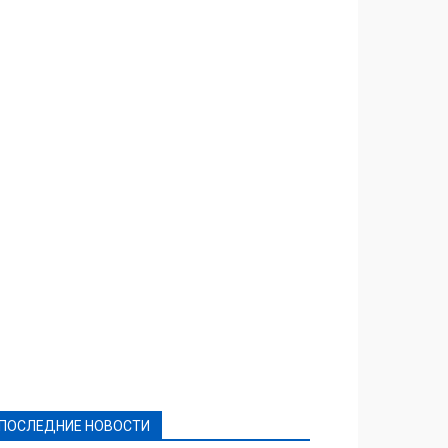
Featured
Актуально
Ваши права
Видеосюжеты
Власть
Выборы - 2021
Выборы-2020
Город
Досуг
Е-декларації
Здоровье
Конкурсы
Криминал и Происшествия
Культура
Новости
Образование
Политическая реклама
Реклама
Слово - народу
Спорт
Твори добро
Фоторепортажи
ПОСЛЕДНИЕ НОВОСТИ
Подробнее