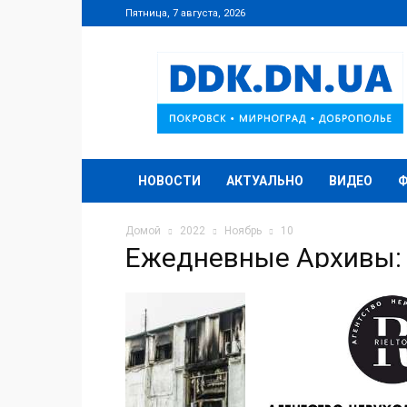
Пятница, 7 августа, 2026
DDK.DN.UA
НОВОСТИ
АКТУАЛЬНО
ВИДЕО
Домой
2022
Ноябрь
10
Ежедневные Архивы: 
Знищен
10.11.2022
Вчорашня 
обладнанн
наших депо