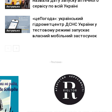
назвала дату запуску аптечного
сервісу по всій Україні
Актуально
«цеПогода»: український
гідрометцентр ДСНС України у
тестовому режимі запускає
Актуально
власний мобільний застосунок
- Реклама -