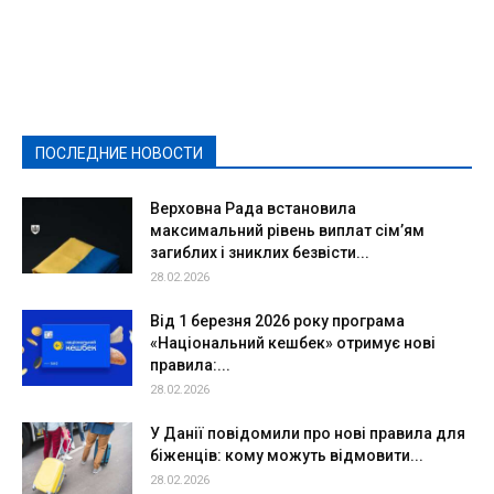
Featured
Актуально
Ваши права
Видеосюжеты
Власть
Выборы - 2021
Выборы-2020
Город
Досуг
Е-декларації
Здоровье
Конкурсы
Криминал и Происшествия
Культура
Новости
Образование
Политическая реклама
Реклама
Слово - народу
Спорт
Твори добро
Фоторепортажи
ПОСЛЕДНИЕ НОВОСТИ
Подробнее
Верховна Рада встановила
максимальний рівень виплат сім’ям
загиблих і зниклих безвісти...
28.02.2026
Від 1 березня 2026 року програма
«Національний кешбек» отримує нові
правила:...
28.02.2026
У Данії повідомили про нові правила для
біженців: кому можуть відмовити...
28.02.2026