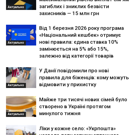
загиблих і зниклих безвісти
Актуально
захисників — 15 млн грн
Від 1 березня 2026 року програма
«Національний кешбек» отримує
нові правила: єдина ставка 10%
Актуально
замінюється на 5% або 15%,
залежно від категорії товарів
У Данії повідомили про нові
правила для біженців: кому можуть
відмовити у прихистку
Актуально
Майже три тисячі нових сімей було
створено в Україні протягом
минулого тижня
Актуально
Ліки у кожне село: «Укрпошта»