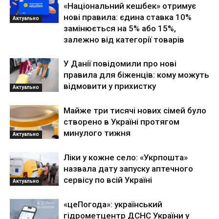
«Національний кешбек» отримує
нові правила: єдина ставка 10%
Актуально
замінюється на 5% або 15%,
залежно від категорії товарів
У Данії повідомили про нові
правила для біженців: кому можуть
відмовити у прихистку
Актуально
Майже три тисячі нових сімей було
створено в Україні протягом
минулого тижня
Актуально
Ліки у кожне село: «Укрпошта»
назвала дату запуску аптечного
сервісу по всій Україні
Актуально
«цеПогода»: український
гідрометцентр ДСНС України у