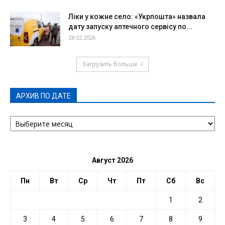
Ліки у кожне село: «Укрпошта» назвала
дату запуску аптечного сервісу по...
28.02.2026
Загрузить больше
АРХИВ ПО ДАТЕ
АРХИВ
ПО
ДАТЕ
Август 2026
Пн
Вт
Ср
Чт
Пт
Сб
Вс
1
2
3
4
5
6
7
8
9