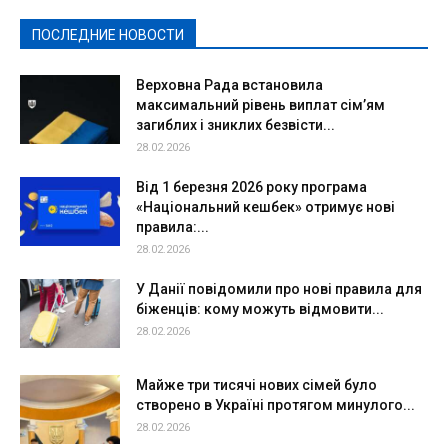
Спорт
Твори добро
Фоторепортажи
ПОСЛЕДНИЕ НОВОСТИ
Подробнее
Верховна Рада встановила
максимальний рівень виплат сім’ям
загиблих і зниклих безвісти...
28.02.2026
Від 1 березня 2026 року програма
«Національний кешбек» отримує нові
правила:...
28.02.2026
У Данії повідомили про нові правила для
біженців: кому можуть відмовити...
28.02.2026
Майже три тисячі нових сімей було
створено в Україні протягом минулого...
28.02.2026