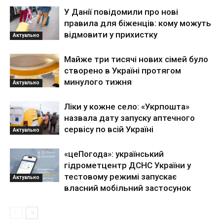
У Данії повідомили про нові
правила для біженців: кому можуть
відмовити у прихистку
Актуально
Майже три тисячі нових сімей було
створено в Україні протягом
минулого тижня
Актуально
Ліки у кожне село: «Укрпошта»
назвала дату запуску аптечного
сервісу по всій Україні
Актуально
«цеПогода»: український
гідрометцентр ДСНС України у
тестовому режимі запускає
Актуально
власний мобільний застосунок