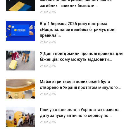
загиблих і зниклих безвісти...
28.02.2026
Від 1 березня 2026 року програма
«Національний кешбек» отримує нові
правила:...
28.02.2026
У Данії повідомили про нові правила для
біженців: кому можуть відмовити...
28.02.2026
Майже три тисячі нових сімей було
створено в Україні протягом минулого...
28.02.2026
Ліки у кожне село: «Укрпошта» назвала
дату запуску аптечного сервісу по...
28.02.2026