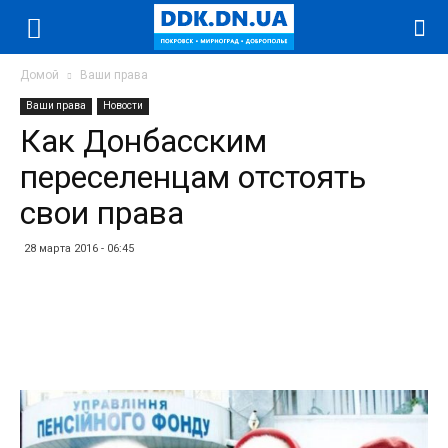
Домой
Ваши права
Ваши права
Новости
Как Донбасским
переселенцам отстоять
свои права
28 марта 2016 - 06:45
Facebook
Twitter
Telegram
WhatsApp
Vibe