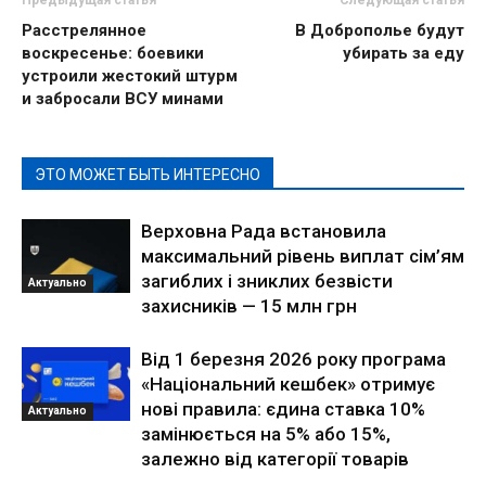
Расстрелянное
В Доброполье будут
воскресенье: боевики
убирать за еду
устроили жестокий штурм
и забросали ВСУ минами
ЭТО МОЖЕТ БЫТЬ ИНТЕРЕСНО
Верховна Рада встановила
максимальний рівень виплат сім’ям
загиблих і зниклих безвісти
Актуально
захисників — 15 млн грн
Від 1 березня 2026 року програма
«Національний кешбек» отримує
нові правила: єдина ставка 10%
Актуально
замінюється на 5% або 15%,
залежно від категорії товарів