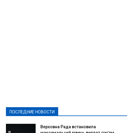
Featured
Актуально
Ваши права
Видеосюжеты
Власть
Выборы - 2021
Выборы-2020
Город
Досуг
Е-декларації
Здоровье
Конкурсы
Криминал и Происшествия
Культура
Новости
Образование
Политическая реклама
Реклама
Слово - народу
Спорт
Твори добро
Фоторепортажи
ПОСЛЕДНИЕ НОВОСТИ
Подробнее
Верховна Рада встановила
максимальний рівень виплат сім’ям