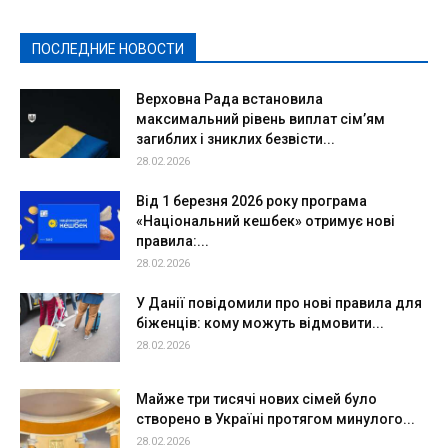
Политическая реклама
Реклама
Слово - народу
Спорт
Твори добро
Фоторепортажи
ПОСЛЕДНИЕ НОВОСТИ
Подробнее
Верховна Рада встановила
максимальний рівень виплат сім’ям
загиблих і зниклих безвісти...
28.02.2026
Від 1 березня 2026 року програма
«Національний кешбек» отримує нові
правила:...
28.02.2026
У Данії повідомили про нові правила для
біженців: кому можуть відмовити...
28.02.2026
Майже три тисячі нових сімей було
створено в Україні протягом минулого...
28.02.2026