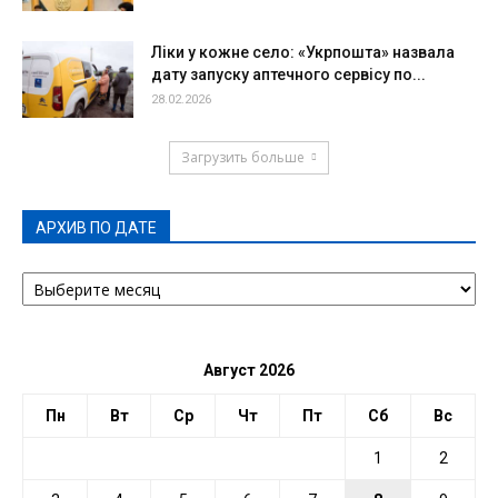
Ліки у кожне село: «Укрпошта» назвала
дату запуску аптечного сервісу по...
28.02.2026
Загрузить больше
АРХИВ ПО ДАТЕ
АРХИВ
ПО
ДАТЕ
Август 2026
Пн
Вт
Ср
Чт
Пт
Сб
Вс
1
2