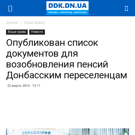
Домой
Ваши права
Ваши права
Новости
Опубликован список
документов для
возобновления пенсий
Донбасским переселенцам
22 марта 2016 - 15:11
Facebook
Twitter
Telegram
WhatsApp
Vibe