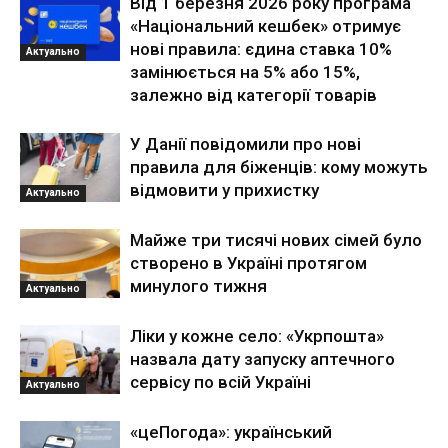
Від 1 березня 2026 року програма
«Національний кешбек» отримує
нові правила: єдина ставка 10%
Актуально
замінюється на 5% або 15%,
залежно від категорії товарів
У Данії повідомили про нові
правила для біженців: кому можуть
відмовити у прихистку
Актуально
Майже три тисячі нових сімей було
створено в Україні протягом
минулого тижня
Актуально
Ліки у кожне село: «Укрпошта»
назвала дату запуску аптечного
сервісу по всій Україні
Актуально
«цеПогода»: український