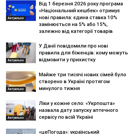
Від 1 березня 2026 року програма
«Національний кешбек» отримує
нові правила: єдина ставка 10%
Актуально
замінюється на 5% або 15%,
залежно від категорії товарів
У Данії повідомили про нові
правила для біженців: кому можуть
відмовити у прихистку
Актуально
Майже три тисячі нових сімей було
створено в Україні протягом
минулого тижня
Актуально
Ліки у кожне село: «Укрпошта»
назвала дату запуску аптечного
сервісу по всій Україні
Актуально
«цеПогода»: український