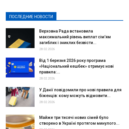
Культура
Новости
Образование
Политическая реклама
Реклама
Слово - народу
Спорт
Твори добро
Фоторепортажи
ПОСЛЕДНИЕ НОВОСТИ
Подробнее
Верховна Рада встановила
максимальний рівень виплат сім’ям
загиблих і зниклих безвісти...
28.02.2026
Від 1 березня 2026 року програма
«Національний кешбек» отримує нові
правила:...
28.02.2026
У Данії повідомили про нові правила для
біженців: кому можуть відмовити...
28.02.2026
Майже три тисячі нових сімей було
створено в Україні протягом минулого...