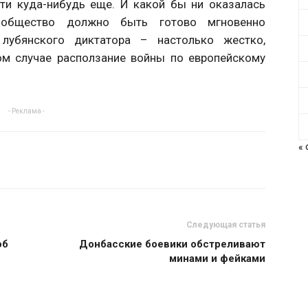
йти куда-нибудь еще. И какой бы ни оказалась
ообщество должно быть готово мгновенно
лубянского диктатора – настолько жестко,
ом случае расползание войны по европейскому
- Реклама -
«
Следующая статья
об
Донбасские боевики обстреливают
минами и фейками