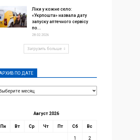
Ліки у кожне село:
«Укрпошта» назвала дату
запуску аптечного сервісу
по...
28.02.2026
Загрузить больше
АРХИВ ПО ДАТЕ
РХИВ
О
АТЕ
Август 2026
Пн
Вт
Ср
Чт
Пт
Сб
Вс
1
2