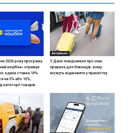
Актуально
зня 2026 року програма
У Данії повідомили про нові
ний кешбек» отримує
правила для біженців: кому
ла: єдина ставка 10%
можуть відмовити у прихистку
я на 5% або 15%,
д категорії товарів