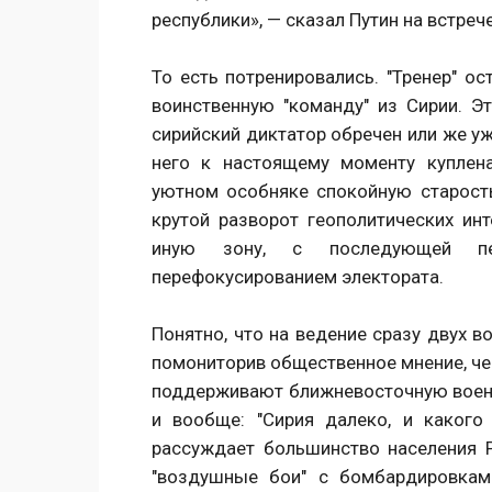
республики», — сказал Путин на встре
То есть потренировались. "Тренер" ос
воинственную "команду" из Сирии. Эт
сирийский диктатор обречен или же уж
него к настоящему моменту куплен
уютном особняке спокойную старость
крутой разворот геополитических ин
иную зону, с последующей пер
перефокусированием электората.
Понятно, что на ведение сразу двух во
помониторив общественное мнение, чек
поддерживают ближневосточную военн
и вообще: "Сирия далеко, и каког
рассуждает большинство населения 
"воздушные бои" с бомбардировкам