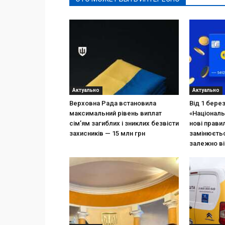
Актуально
Актуально
Верховна Рада встановила
Від 1 бере
максимальний рівень виплат
«Національ
сім’ям загиблих і зниклих безвісти
нові прави
захисників — 15 млн грн
замінюєтьс
залежно ві