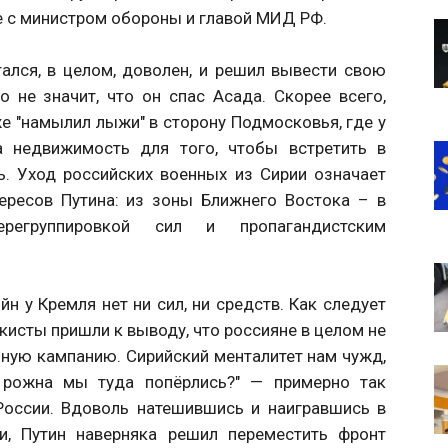
че с министром обороны и главой МИД РФ.
тался, в целом, доволен, и решил вывести свою
о не значит, что он спас Асада. Скорее всего,
е "намылил лыжи" в сторону Подмосковья, где у
а недвижимость для того, чтобы встретить в
. Уход российских военных из Сирии означает
тересов Путина: из зоны Ближнего Востока – в
егруппировкой сил и пропагандистским
йн у Кремля нет ни сил, ни средств. Как следует
исты пришли к выводу, что россияне в целом не
ую кампанию. Сирийский менталитет нам чужд,
о рожна мы туда попёрлись?" — примерно так
России. Вдоволь натешившись и наигравшись в
и, Путин наверняка решил переместить фронт