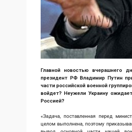
Главной новостью вчерашнего д
президент РФ Владимир Путин при
части российской военной группиров
войдет? Неужели Украину ожидает
Россией?
«Задача, поставленная перед мини
целом выполнена, поэтому приказыва
вывод основной части нашей вои