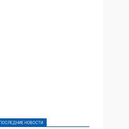
Featured
Актуально
Ваши права
Видеосюжеты
Власть
Выборы - 2021
Выборы-2020
Город
Досуг
Е-декларації
Здоровье
Конкурсы
Криминал и Происшествия
Культура
Новости
Образование
Политическая реклама
Реклама
Слово - народу
Спорт
Твори добро
Фоторепортажи
ПОСЛЕДНИЕ НОВОСТИ
Подробнее