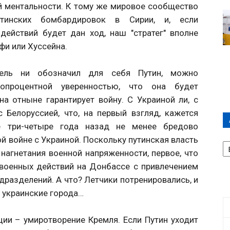
ой ментальности. К тому же мировое сообщество
утинских бомбардировок в Сирии, и, если
действий будет дан ход, наш "стратег" вполне
фи или Хуссейна.
ль ни обозначил для себя Путин, можно
топроцентной уверенностью, что она будет
а отныне гарантирует войну. С Украиной ли, с
 Белоруссией, что, на первый взгляд, кажется
 три-четыре года назад не менее бредово
 войне с Украиной. Поскольку путинская власть
А
П
нагнетания военной напряженности, первое, что
Д
 военных действий на Донбассе с привлечением
дразделений. А что? Летчики потренировались, и
 украинские города…
ии – умиротворение Кремля. Если Путин уходит