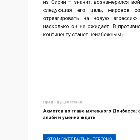
из Сирии – значит, вознамерился во
следующая его цель, мировое с
отреагировать на новую агрессию 
насколько он не ожидает. В противн
континенту станет неизбежным».
Поделиться
Предыдущая статья
Ахметов во главе мятежного Донбасса: 
алиби и умении ждать
ЭТО МОЖЕТ БЫТЬ ИНТЕРЕСНО