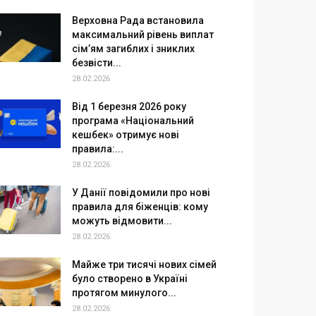
Верховна Рада встановила
максимальний рівень виплат
сім’ям загиблих і зниклих
безвісти...
28.02.2026
Від 1 березня 2026 року
програма «Національний
кешбек» отримує нові
правила:...
28.02.2026
У Данії повідомили про нові
правила для біженців: кому
можуть відмовити...
28.02.2026
Майже три тисячі нових сімей
було створено в Україні
протягом минулого...
28.02.2026