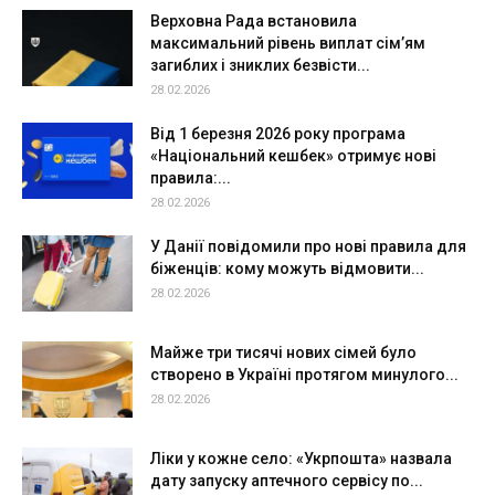
Верховна Рада встановила
максимальний рівень виплат сім’ям
загиблих і зниклих безвісти...
28.02.2026
Від 1 березня 2026 року програма
«Національний кешбек» отримує нові
правила:...
28.02.2026
У Данії повідомили про нові правила для
біженців: кому можуть відмовити...
28.02.2026
Майже три тисячі нових сімей було
створено в Україні протягом минулого...
28.02.2026
Ліки у кожне село: «Укрпошта» назвала
дату запуску аптечного сервісу по...