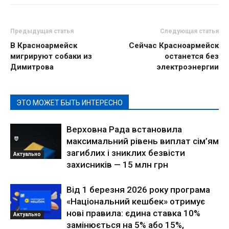
Предыдущая статья
Следующая статья
В Красноармейск
Сейчас Красноармейск
мигрируют собаки из
останется без
Димитрова
электроэнергии
ЭТО МОЖЕТ БЫТЬ ИНТЕРЕСНО
Верховна Рада встановила
максимальний рівень виплат сім’ям
загиблих і зниклих безвісти
Актуально
захисників — 15 млн грн
Від 1 березня 2026 року програма
«Національний кешбек» отримує
нові правила: єдина ставка 10%
Актуально
замінюється на 5% або 15%,