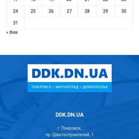
24
25
26
27
28
29
30
31
« Фев
DDK.DN.UA
г. Покровск,
пр. Шахтостроителей, 1