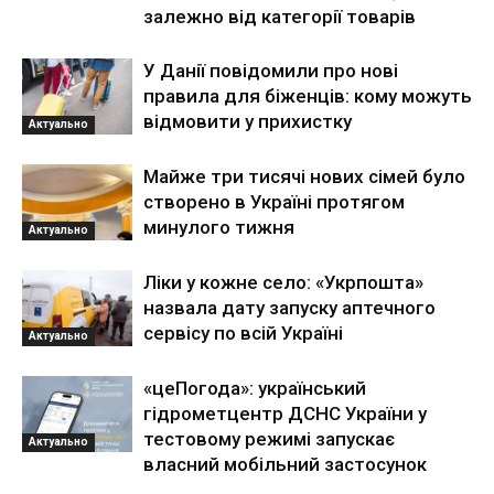
залежно від категорії товарів
У Данії повідомили про нові
правила для біженців: кому можуть
відмовити у прихистку
Актуально
Майже три тисячі нових сімей було
створено в Україні протягом
минулого тижня
Актуально
Ліки у кожне село: «Укрпошта»
назвала дату запуску аптечного
сервісу по всій Україні
Актуально
«цеПогода»: український
гідрометцентр ДСНС України у
тестовому режимі запускає
Актуально
власний мобільний застосунок