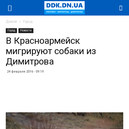
Домой
Город
Город
Новости
В Красноармейск
мигрируют собаки из
Димитрова
24 февраля 2016 - 09:19
Facebook
Twitter
Telegram
WhatsApp
Vibe