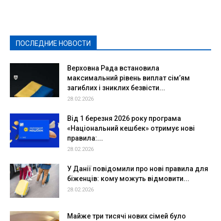
Выборы-2020
Город
Досуг
Е-декларації
Здоровье
Конкурсы
Криминал и Происшествия
Культура
Новости
Образование
Политическая реклама
Реклама
Слово - народу
Спорт
Твори добро
Фоторепортажи
ПОСЛЕДНИЕ НОВОСТИ
Подробнее
Верховна Рада встановила
максимальний рівень виплат сім’ям
загиблих і зниклих безвісти...
28.02.2026
Від 1 березня 2026 року програма
«Національний кешбек» отримує нові
правила:...
28.02.2026
У Данії повідомили про нові правила для
біженців: кому можуть відмовити...
28.02.2026
Майже три тисячі нових сімей було