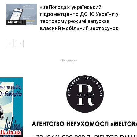
«цеПогода»: український
гідрометцентр ДСНС України у
тестовому режимі запускає
Актуально
власний мобільний застосунок
- Реклама -