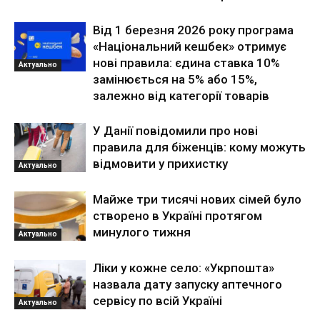
Від 1 березня 2026 року програма
«Національний кешбек» отримує
нові правила: єдина ставка 10%
Актуально
замінюється на 5% або 15%,
залежно від категорії товарів
У Данії повідомили про нові
правила для біженців: кому можуть
відмовити у прихистку
Актуально
Майже три тисячі нових сімей було
створено в Україні протягом
минулого тижня
Актуально
Ліки у кожне село: «Укрпошта»
назвала дату запуску аптечного
сервісу по всій Україні
Актуально