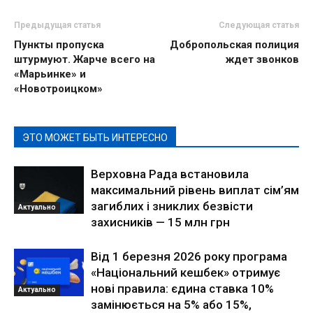
Предыдущая статья
Следующая статья
Пункты пропуска
Добропольская полиция
штурмуют. Жарче всего на
ждет звонков
«Марьинке» и
«Новотроицком»
ЭТО МОЖЕТ БЫТЬ ИНТЕРЕСНО
Верховна Рада встановила
максимальний рівень виплат сім’ям
загиблих і зниклих безвісти
Актуально
захисників — 15 млн грн
Від 1 березня 2026 року програма
«Національний кешбек» отримує
нові правила: єдина ставка 10%
Актуально
замінюється на 5% або 15%,