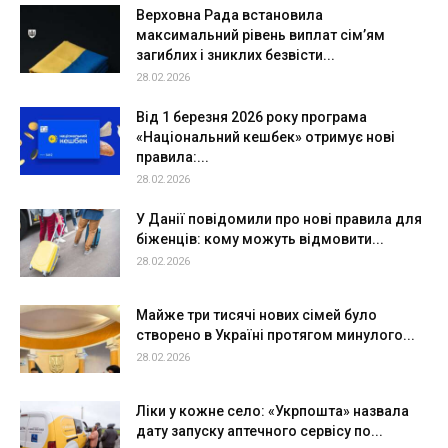
Верховна Рада встановила
максимальний рівень виплат сім’ям
загиблих і зниклих безвісти...
28.02.2026
Від 1 березня 2026 року програма
«Національний кешбек» отримує нові
правила:...
28.02.2026
У Данії повідомили про нові правила для
біженців: кому можуть відмовити...
28.02.2026
Майже три тисячі нових сімей було
створено в Україні протягом минулого...
28.02.2026
Ліки у кожне село: «Укрпошта» назвала
дату запуску аптечного сервісу по...