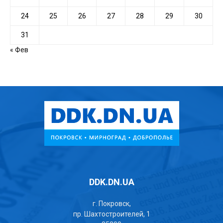
24
25
26
27
28
29
30
31
« Фев
DDK.DN.UA
г. Покровск,
пр. Шахтостроителей, 1