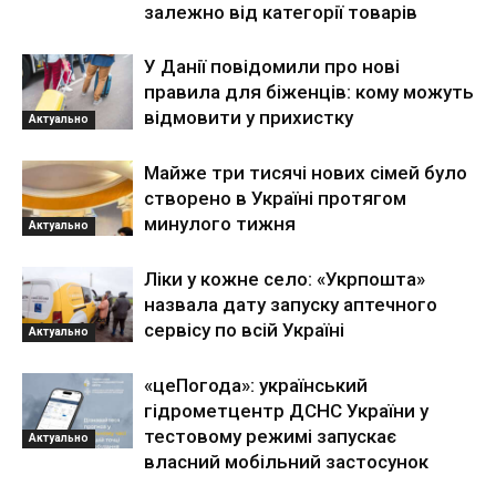
залежно від категорії товарів
У Данії повідомили про нові
правила для біженців: кому можуть
відмовити у прихистку
Актуально
Майже три тисячі нових сімей було
створено в Україні протягом
минулого тижня
Актуально
Ліки у кожне село: «Укрпошта»
назвала дату запуску аптечного
сервісу по всій Україні
Актуально
«цеПогода»: український
гідрометцентр ДСНС України у
тестовому режимі запускає
Актуально
власний мобільний застосунок