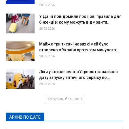
28.02.2026
У Данії повідомили про нові правила для
біженців: кому можуть відмовити...
28.02.2026
Майже три тисячі нових сімей було
створено в Україні протягом минулого...
28.02.2026
Ліки у кожне село: «Укрпошта» назвала
дату запуску аптечного сервісу по...
28.02.2026
Загрузить больше
АРХИВ ПО ДАТЕ
АРХИВ