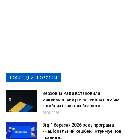
Featured
Актуально
Ваши права
Видеосюжеты
Власть
Выборы - 2021
Выборы-2020
Город
Досуг
Е-декларації
Здоровье
Конкурсы
Криминал и Происшествия
Культура
Новости
Образование
Политическая реклама
Реклама
Слово - народу
Спорт
Твори добро
Фоторепортажи
ПОСЛЕДНИЕ НОВОСТИ
Подробнее
Верховна Рада встановила
максимальний рівень виплат сім’ям
загиблих і зниклих безвісти...
28.02.2026
Від 1 березня 2026 року програма
«Національний кешбек» отримує нові
правила:...