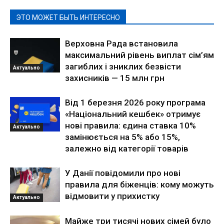
ЭТО МОЖЕТ БЫТЬ ИНТЕРЕСНО
Верховна Рада встановила
максимальний рівень виплат сім’ям
загиблих і зниклих безвісти
Актуально
захисників — 15 млн грн
Від 1 березня 2026 року програма
«Національний кешбек» отримує
нові правила: єдина ставка 10%
Актуально
замінюється на 5% або 15%,
залежно від категорії товарів
У Данії повідомили про нові
правила для біженців: кому можуть
відмовити у прихистку
Актуально
Майже три тисячі нових сімей було