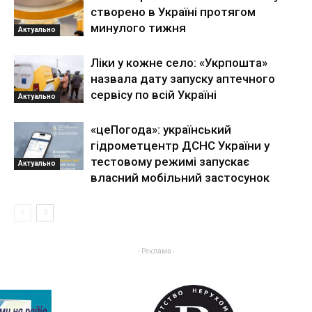
створено в Україні протягом
минулого тижня
Актуально
Ліки у кожне село: «Укрпошта»
назвала дату запуску аптечного
сервісу по всій Україні
Актуально
«цеПогода»: український
гідрометцентр ДСНС України у
тестовому режимі запускає
Актуально
власний мобільний застосунок
- Реклама -