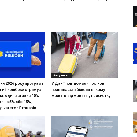
Актуально
зня 2026 року програма
У Данії повідомили про нові
ний кешбек» отримує
правила для біженців: кому
ла: єдина ставка 10%
можуть відмовити у прихистку
я на 5% або 15%,
д категорії товарів