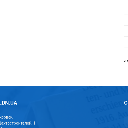
«
.DN.UA
С
окровск,
Шахтостроителей, 1