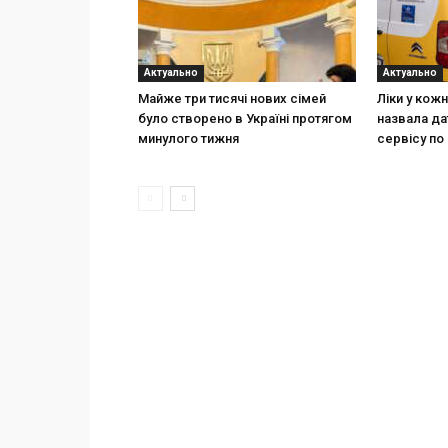
Актуально
Актуально
Майже три тисячі нових сімей
Ліки у кож
було створено в Україні протягом
назвала да
минулого тижня
сервісу по 