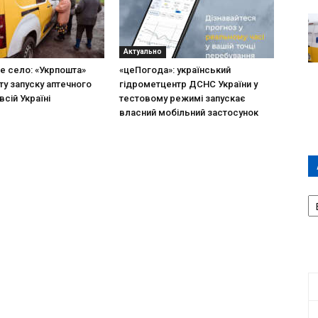
Актуально
не село: «Укрпошта»
«цеПогода»: український
ту запуску аптечного
гідрометцентр ДСНС України у
всій Україні
тестовому режимі запускає
власний мобільний застосунок
А
П
Д