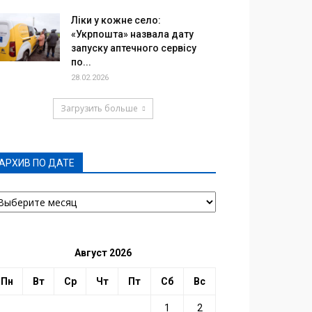
Ліки у кожне село:
«Укрпошта» назвала дату
запуску аптечного сервісу
по...
28.02.2026
Загрузить больше
АРХИВ ПО ДАТЕ
РХИВ
О
АТЕ
Август 2026
Пн
Вт
Ср
Чт
Пт
Сб
Вс
1
2