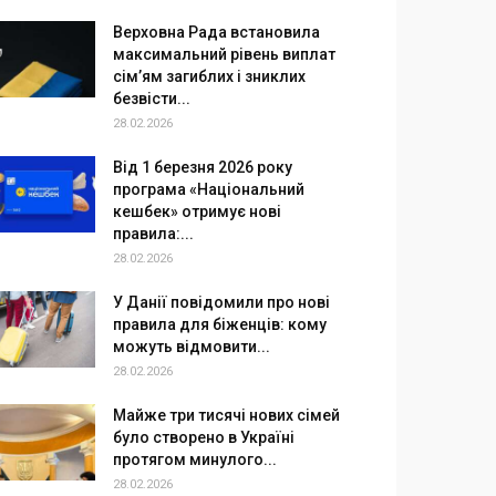
Верховна Рада встановила
максимальний рівень виплат
сім’ям загиблих і зниклих
безвісти...
28.02.2026
Від 1 березня 2026 року
програма «Національний
кешбек» отримує нові
правила:...
28.02.2026
У Данії повідомили про нові
правила для біженців: кому
можуть відмовити...
28.02.2026
Майже три тисячі нових сімей
було створено в Україні
протягом минулого...
28.02.2026