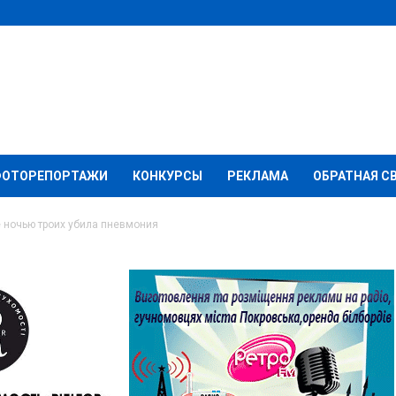
ФОТОРЕПОРТАЖИ
КОНКУРСЫ
РЕКЛАМА
ОБРАТНАЯ С
 ночью троих убила пневмония
ю троих убила