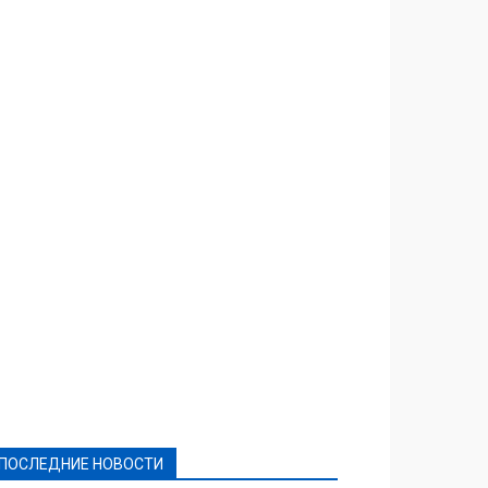
Featured
Актуально
Ваши права
Видеосюжеты
Власть
Выборы - 2021
Выборы-2020
Город
Досуг
Е-декларації
Здоровье
Конкурсы
Криминал и Происшествия
Культура
Новости
Образование
Политическая реклама
Реклама
Слово - народу
Спорт
Твори добро
Фоторепортажи
ПОСЛЕДНИЕ НОВОСТИ
Подробнее