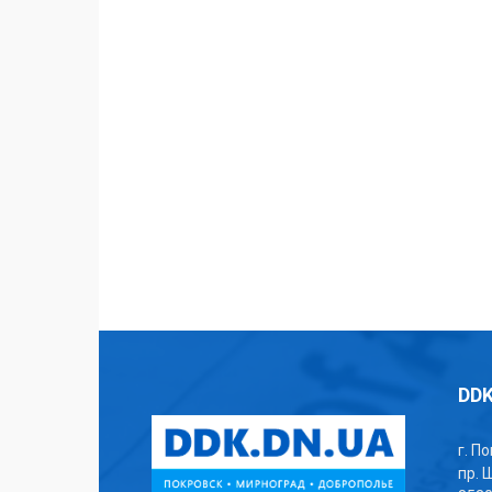
DDK
г. П
пр. 