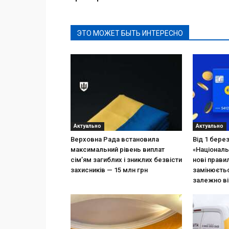
ЭТО МОЖЕТ БЫТЬ ИНТЕРЕСНО
Актуально
Актуально
Верховна Рада встановила
Від 1 бере
максимальний рівень виплат
«Національ
сім’ям загиблих і зниклих безвісти
нові прави
захисників — 15 млн грн
замінюєтьс
залежно ві