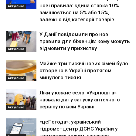
нові правила: єдина ставка 10%
Актуально
замінюється на 5% або 15%,
залежно від категорії товарів
У Данії повідомили про нові
правила для біженців: кому можуть
відмовити у прихистку
Актуально
Майже три тисячі нових сімей було
створено в Україні протягом
минулого тижня
Актуально
Ліки у кожне село: «Укрпошта»
назвала дату запуску аптечного
сервісу по всій Україні
Актуально
«цеПогода»: український
гідрометцентр ДСНС України у
тестовому режимі запускає