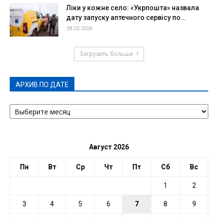
Ліки у кожне село: «Укрпошта» назвала
дату запуску аптечного сервісу по...
28.02.2026
Загрузить больше
АРХИВ ПО ДАТЕ
АРХИВ
ПО
ДАТЕ
Август 2026
Пн
Вт
Ср
Чт
Пт
Сб
Вс
1
2
3
4
5
6
7
8
9