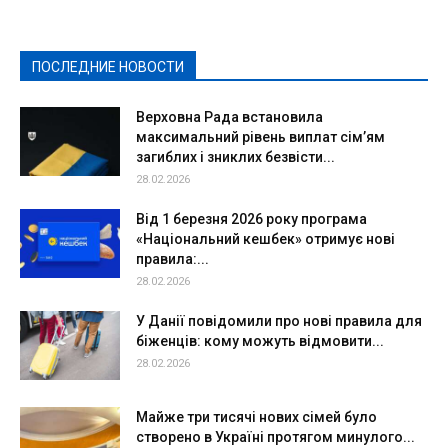
Культура
Новости
Образование
Политическая реклама
Реклама
Слово - народу
Спорт
Твори добро
Фоторепортажи
ПОСЛЕДНИЕ НОВОСТИ
Подробнее
Верховна Рада встановила
максимальний рівень виплат сім’ям
загиблих і зниклих безвісти...
28.02.2026
Від 1 березня 2026 року програма
«Національний кешбек» отримує нові
правила:...
28.02.2026
У Данії повідомили про нові правила для
біженців: кому можуть відмовити...
28.02.2026
Майже три тисячі нових сімей було
створено в Україні протягом минулого...