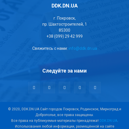
DDK.DN.UA
г. Покровск,
пр. Шахтостроителей, 1
85300
+38 (099) 29 42 999
Свяжитесь с нами:
info@ddk.dn.ua
Следуйте за нами
© 2020, DDK.DN.UA Сайт городов Покровск, Родинское, Мирноград и
Доброполье, все права защищены.
Все права на публикуемые материалы принадлежат
DDK.DN.UA
.
Использования любой информации, размещённой на сайте