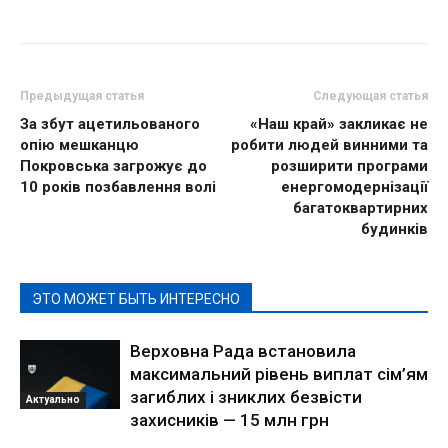
Предыдущая статья
Следующая статья
За збут ацетильованого
«Наш край» закликає не
опію мешканцю
робити людей винними та
Покровська загрожує до
розширити програми
10 років позбавлення волі
енергомодернізації
багатоквартирних
будинків
ЭТО МОЖЕТ БЫТЬ ИНТЕРЕСНО
Верховна Рада встановила
максимальний рівень виплат сім’ям
загиблих і зниклих безвісти
Актуально
захисників — 15 млн грн