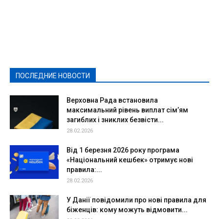
Featured
Актуально
Ваши права
Видеосюжеты
Власть
Выборы - 2021
Выборы-2020
Город
Досуг
Е-декларації
Здоровье
Конкурсы
Криминал и Происшествия
Культура
Новости
Образование
Политическая реклама
Реклама
Слово - народу
Спорт
Твори добро
Фоторепортажи
ПОСЛЕДНИЕ НОВОСТИ
Подробнее
Верховна Рада встановила
максимальний рівень виплат сім’ям
загиблих і зниклих безвісти...
28.02.2026
Від 1 березня 2026 року програма
«Національний кешбек» отримує нові
правила:...
28.02.2026
У Данії повідомили про нові правила для
біженців: кому можуть відмовити...