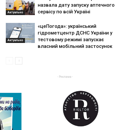
назвала дату запуску аптечного
сервісу по всій Україні
Актуально
«цеПогода»: український
гідрометцентр ДСНС України у
тестовому режимі запускає
Актуально
власний мобільний застосунок
- Реклама -