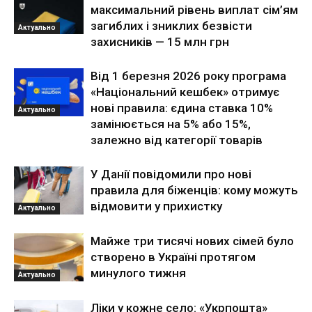
максимальний рівень виплат сім’ям
загиблих і зниклих безвісти
Актуально
захисників — 15 млн грн
Від 1 березня 2026 року програма
«Національний кешбек» отримує
нові правила: єдина ставка 10%
Актуально
замінюється на 5% або 15%,
залежно від категорії товарів
У Данії повідомили про нові
правила для біженців: кому можуть
відмовити у прихистку
Актуально
Майже три тисячі нових сімей було
створено в Україні протягом
минулого тижня
Актуально
Ліки у кожне село: «Укрпошта»