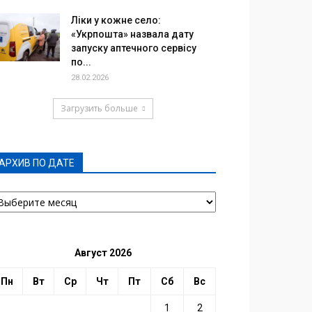
Ліки у кожне село:
«Укрпошта» назвала дату
запуску аптечного сервісу
по...
28.02.2026
Загрузить больше
АРХИВ ПО ДАТЕ
РХИВ
О
АТЕ
Август 2026
Пн
Вт
Ср
Чт
Пт
Сб
Вс
1
2