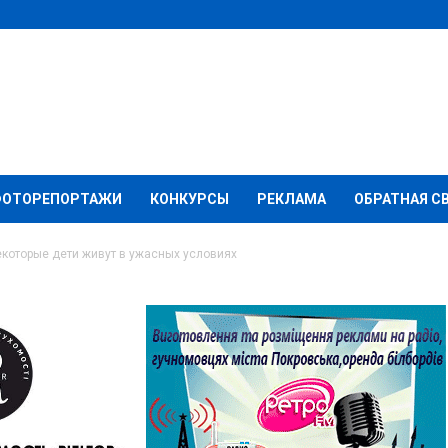
ФОТОРЕПОРТАЖИ
КОНКУРСЫ
РЕКЛАМА
ОБРАТНАЯ С
екоторые дети живут в ужасных условиях
елозерском некоторые
сных условиях