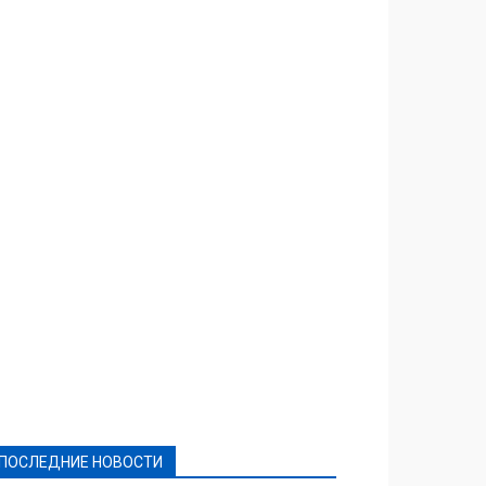
Featured
Актуально
Ваши права
Видеосюжеты
Власть
Выборы - 2021
Выборы-2020
Город
Досуг
Е-декларації
Здоровье
Конкурсы
Криминал и Происшествия
Культура
Новости
Образование
Политическая реклама
Реклама
Слово - народу
Спорт
Твори добро
Фоторепортажи
ПОСЛЕДНИЕ НОВОСТИ
Подробнее