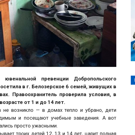
р ювенальной превенции Добропольского
сетила в г. Белозерское 6 семей, живущих в
ах. Правоохранитель проверила условия, в
озрасте от 1 и до 14 лет.
 не возникло — в домах тепло и убрано, дети
одимым и посещают учебные заведения. А вот
ались просто ужасными.
ывает троих детей 12, 13 и 14 лет, царит полная