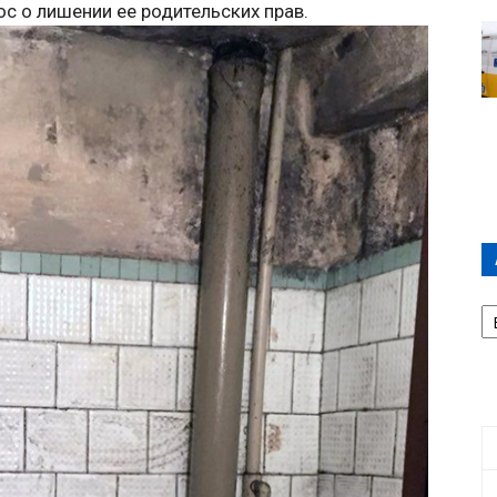
ос о лишении ее родительских прав.
А
П
Д