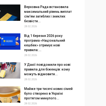
Верховна Рада встановила
максимальний рівень виплат
сім’ям загиблих і зниклих
безвісти...
28.02.2026
Від 1 березня 2026 року
програма «Національний
кешбек» отримує нові
правила:...
28.02.2026
У Данії повідомили про нові
правила для біженців: кому
можуть відмовити...
28.02.2026
Майже три тисячі нових сімей
було створено в Україні
протягом минулого...
28.02.2026