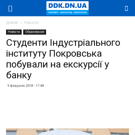
Домой
Новости
Новости
Образование
Студенти Індустріального
інституту Покровська
побували на екскурсії у
банку
9 февраля 2018 - 17:48
Facebook
Twitter
Telegram
WhatsApp
Vibe