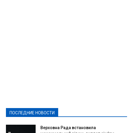
Featured
Актуально
Ваши права
Видеосюжеты
Власть
Выборы - 2021
Выборы-2020
Город
Досуг
Е-декларації
Здоровье
Конкурсы
Криминал и Происшествия
Культура
Новости
Образование
Политическая реклама
Реклама
Слово - народу
Спорт
Твори добро
Фоторепортажи
ПОСЛЕДНИЕ НОВОСТИ
Подробнее
Верховна Рада встановила