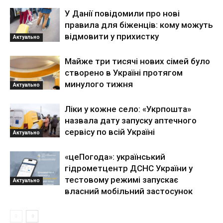
У Данії повідомили про нові
правила для біженців: кому можуть
відмовити у прихистку
Актуально
Майже три тисячі нових сімей було
створено в Україні протягом
минулого тижня
Актуально
Ліки у кожне село: «Укрпошта»
назвала дату запуску аптечного
сервісу по всій Україні
Актуально
«цеПогода»: український
гідрометцентр ДСНС України у
тестовому режимі запускає
Актуально
власний мобільний застосунок