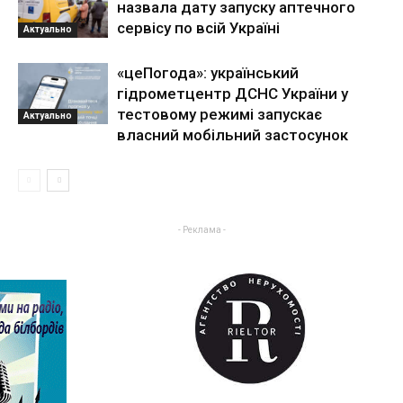
назвала дату запуску аптечного
сервісу по всій Україні
Актуально
«цеПогода»: український
гідрометцентр ДСНС України у
тестовому режимі запускає
Актуально
власний мобільний застосунок
- Реклама -