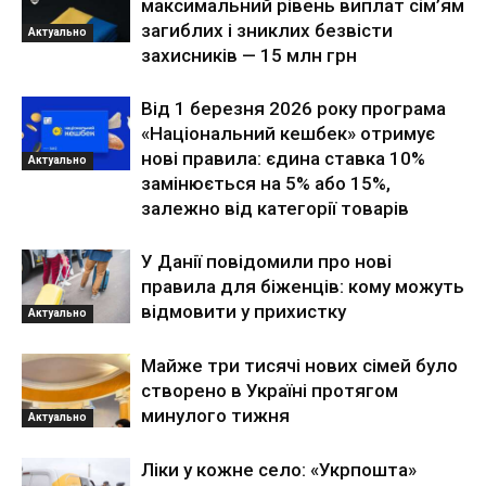
максимальний рівень виплат сім’ям
загиблих і зниклих безвісти
Актуально
захисників — 15 млн грн
Від 1 березня 2026 року програма
«Національний кешбек» отримує
нові правила: єдина ставка 10%
Актуально
замінюється на 5% або 15%,
залежно від категорії товарів
У Данії повідомили про нові
правила для біженців: кому можуть
відмовити у прихистку
Актуально
Майже три тисячі нових сімей було
створено в Україні протягом
минулого тижня
Актуально
Ліки у кожне село: «Укрпошта»