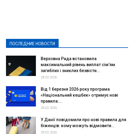
Featured
Актуально
Ваши права
Видеосюжеты
Власть
Выборы - 2021
Выборы-2020
Город
Досуг
Е-декларації
Здоровье
Конкурсы
Криминал и Происшествия
Культура
Новости
Образование
Политическая реклама
Реклама
Слово - народу
Спорт
Твори добро
Фоторепортажи
ПОСЛЕДНИЕ НОВОСТИ
Подробнее
Верховна Рада встановила
максимальний рівень виплат сім’ям
загиблих і зниклих безвісти...
28.02.2026
Від 1 березня 2026 року програма
«Національний кешбек» отримує нові
правила:...
28.02.2026
У Данії повідомили про нові правила для
біженців: кому можуть відмовити...
28.02.2026