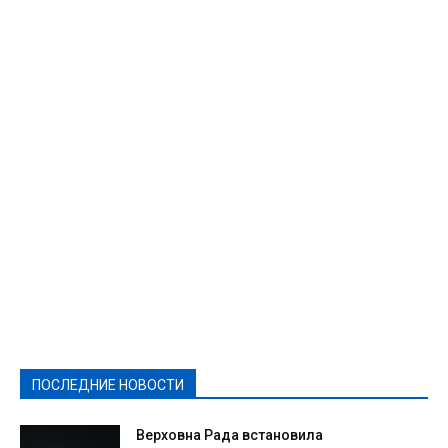
Featured
Актуально
Ваши права
Видеосюжеты
Власть
Выборы - 2021
Выборы-2020
Город
Досуг
Е-декларації
Здоровье
Конкурсы
Криминал и Происшествия
Культура
Новости
Образование
Политическая реклама
Реклама
Слово - народу
Спорт
Твори добро
Фоторепортажи
ПОСЛЕДНИЕ НОВОСТИ
Подробнее
Верховна Рада встановила