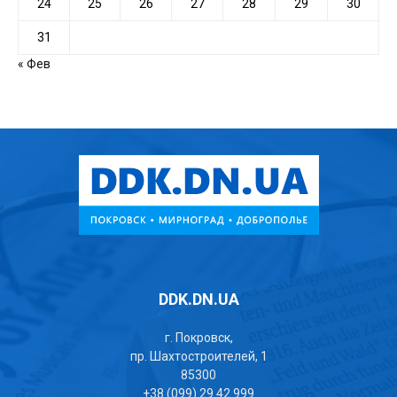
24
25
26
27
28
29
30
31
« Фев
DDK.DN.UA
г. Покровск,
пр. Шахтостроителей, 1
85300
+38 (099) 29 42 999