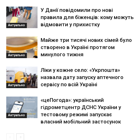
У Данії повідомили про нові
правила для біженців: кому можуть
відмовити у прихистку
Актуально
Майже три тисячі нових сімей було
створено в Україні протягом
минулого тижня
Актуально
Ліки у кожне село: «Укрпошта»
назвала дату запуску аптечного
сервісу по всій Україні
Актуально
«цеПогода»: український
гідрометцентр ДСНС України у
тестовому режимі запускає
Актуально
власний мобільний застосунок