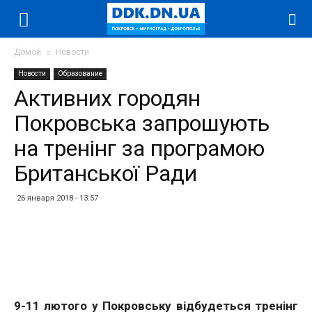
Домой
Новости
Новости
Образование
Активних городян
Покровська запрошують
на тренінг за програмою
Британської Ради
26 января 2018 - 13:57
Facebook
Twitter
Telegram
WhatsApp
Vibe
9-11 лютого у Покровську відбудеться тренінг