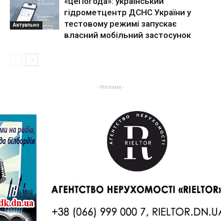
«цеПогода»: український
гідрометцентр ДСНС України у
тестовому режимі запускає
Актуально
власний мобільний застосунок
- Реклама -