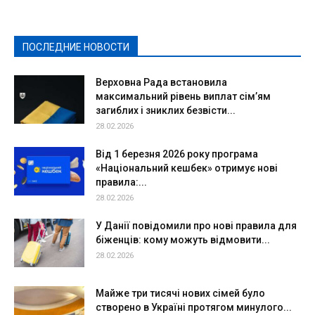
Культура
Новости
Образование
Политическая реклама
Реклама
Слово - народу
Спорт
Твори добро
Фоторепортажи
ПОСЛЕДНИЕ НОВОСТИ
Подробнее
Верховна Рада встановила
максимальний рівень виплат сім’ям
загиблих і зниклих безвісти...
28.02.2026
Від 1 березня 2026 року програма
«Національний кешбек» отримує нові
правила:...
28.02.2026
У Данії повідомили про нові правила для
біженців: кому можуть відмовити...
28.02.2026
Майже три тисячі нових сімей було
створено в Україні протягом минулого...