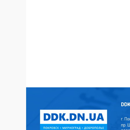
DDK
г. П
пр. 