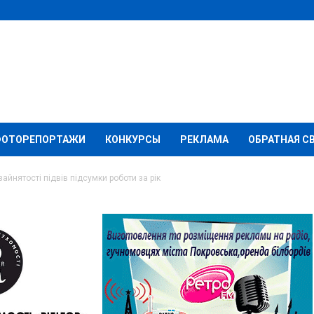
ФОТОРЕПОРТАЖИ
КОНКУРСЫ
РЕКЛАМА
ОБРАТНАЯ С
айнятості підвів підсумки роботи за рік
ького центру
 підсумки роботи за рік