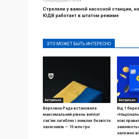
Предыдущая статья
Стреляли у важной насосной станции, н
ЮДВ работает в штатом режиме
ЭТО МОЖЕТ БЫТЬ ИНТЕРЕСНО
Актуально
Актуально
Верховна Рада встановила
Від 1 бере
максимальний рівень виплат
«Національ
сім’ям загиблих і зниклих безвісти
нові прави
захисників — 15 млн грн
замінюєтьс
залежно ві