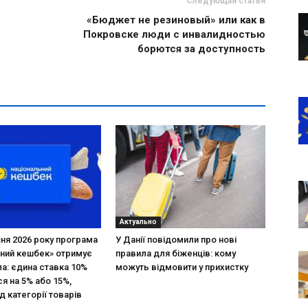
Следующая статья
о
«Бюджет не резиновый» или как в
Покровске люди с инвалидностью
борются за доступность
Актуально
зня 2026 року програма
У Данії повідомили про нові
ний кешбек» отримує
правила для біженців: кому
ла: єдина ставка 10%
можуть відмовити у прихистку
я на 5% або 15%,
д категорії товарів