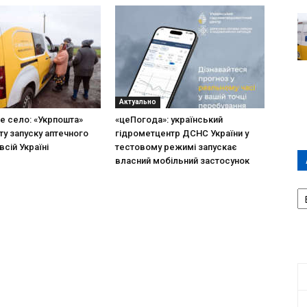
Актуально
не село: «Укрпошта»
«цеПогода»: український
ту запуску аптечного
гідрометцентр ДСНС України у
всій Україні
тестовому режимі запускає
власний мобільний застосунок
А
П
Д