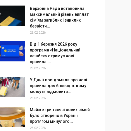
Верховна Рада встановила
максимальний рівень виплат
сім’ям загиблих і зниклих
безвісти...
28.02.2026
Від 1 березня 2026 року
програма «Національний
кешбек» отримує нові
правила:...
28.02.2026
У Данії повідомили про нові
правила для біженців: кому
можуть відмовити...
28.02.2026
Майже три тисячі нових сімей
було створено в Україні
протягом минулого...
28.02.2026