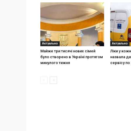
Актуально
Актуально
Майже три тисячі нових сімей
Ліки у кож
було створено в Україні протягом
назвала да
минулого тижня
сервісу по 