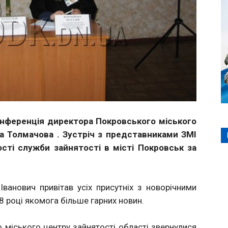
конференція директора Покровського міського
а Толмачова . Зустріч з представниками ЗМІ
сті служби зайнятості в місті Покровськ за
ванович привітав усіх присутніх з новорічними
 році якомога більше гарних новин.
міського центру зайнятості області звернулися