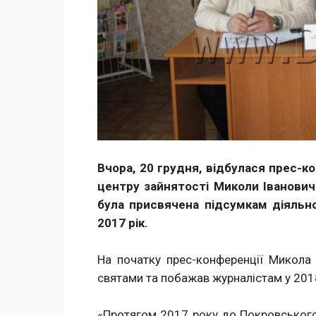
Вчора, 20 грудня, відбулася прес-
центру зайнятості Миколи Іванович
була присвячена підсумкам діяльно
2017 рік.
На початку прес-конференції Микола І
святами та побажав журналістам у 2018
«Протягом 2017 року до Покровського 