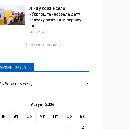
Ліки у кожне село:
«Укрпошта» назвала дату
запуску аптечного сервісу
по...
28.02.2026
Загрузить больше
АРХИВ ПО ДАТЕ
РХИВ
О
АТЕ
Август 2026
Пн
Вт
Ср
Чт
Пт
Сб
Вс
1
2