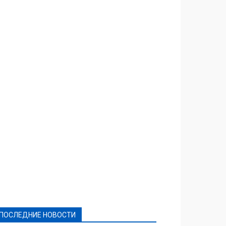
Featured
Актуально
Ваши права
Видеосюжеты
Власть
Выборы - 2021
Выборы-2020
Город
Досуг
Е-декларації
Здоровье
Конкурсы
Криминал и Происшествия
Культура
Новости
Образование
Политическая реклама
Реклама
Слово - народу
Спорт
Твори добро
Фоторепортажи
ПОСЛЕДНИЕ НОВОСТИ
Подробнее