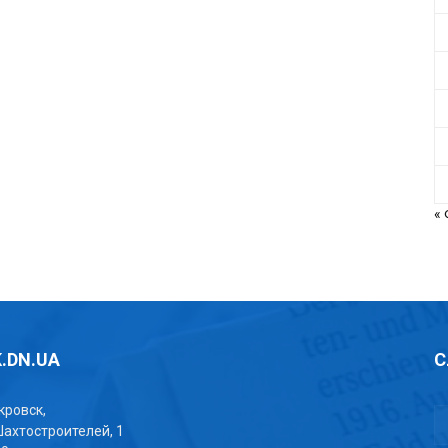
«
.DN.UA
С
окровск,
Шахтостроителей, 1