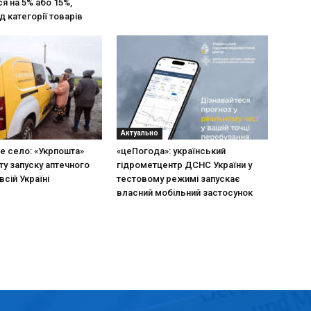
я на 5% або 15%,
д категорії товарів
Актуально
не село: «Укрпошта»
«цеПогода»: український
ту запуску аптечного
гідрометцентр ДСНС України у
всій Україні
тестовому режимі запускає
власний мобільний застосунок