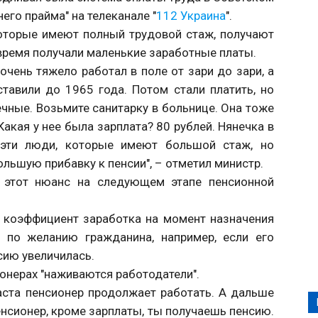
его прайма" на телеканале "
112 Украина
".
которые имеют полный трудовой стаж, получают
время получали маленькие заработные платы.
 очень тяжело работал в поле от зари до зари, а
ставили до 1965 года. Потом стали платить, но
чные. Возьмите санитарку в больнице. Она тоже
Какая у нее была зарплата? 80 рублей. Нянечка в
 эти люди, которые имеют большой стаж, но
ольшую прибавку к пенсии", – отметил министр.
ет этот нюанс на следующем этапе пенсионной
 коэффициент заработка на момент назначения
о по желанию гражданина, например, если его
сию увеличилась.
ионерах "наживаются работодатели".
аста пенсионер продолжает работать. А дальше
нсионер, кроме зарплаты, ты получаешь пенсию.