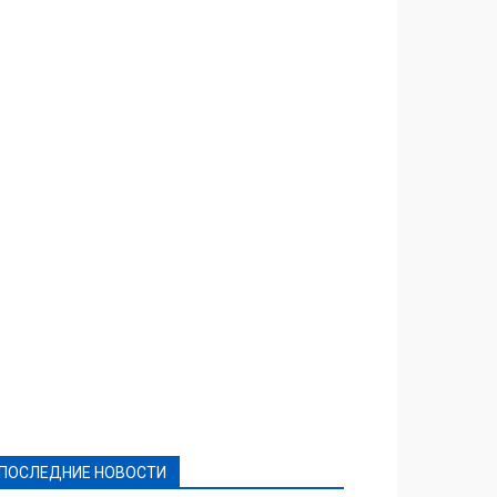
Featured
Актуально
Ваши права
Видеосюжеты
Власть
Выборы - 2021
Выборы-2020
Город
Досуг
Е-декларації
Здоровье
Конкурсы
Криминал и Происшествия
Культура
Новости
Образование
Политическая реклама
Реклама
Слово - народу
Спорт
Твори добро
Фоторепортажи
ПОСЛЕДНИЕ НОВОСТИ
Подробнее