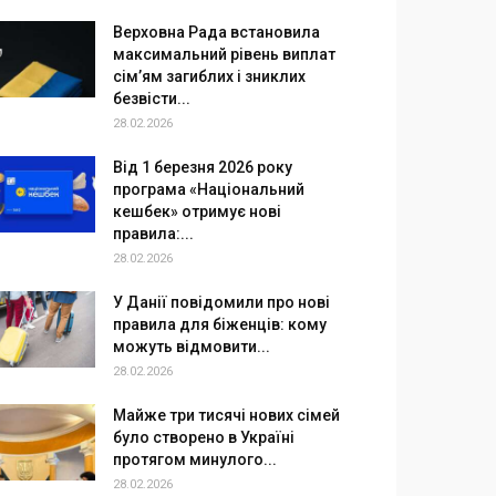
Верховна Рада встановила
максимальний рівень виплат
сім’ям загиблих і зниклих
безвісти...
28.02.2026
Від 1 березня 2026 року
програма «Національний
кешбек» отримує нові
правила:...
28.02.2026
У Данії повідомили про нові
правила для біженців: кому
можуть відмовити...
28.02.2026
Майже три тисячі нових сімей
було створено в Україні
протягом минулого...
28.02.2026