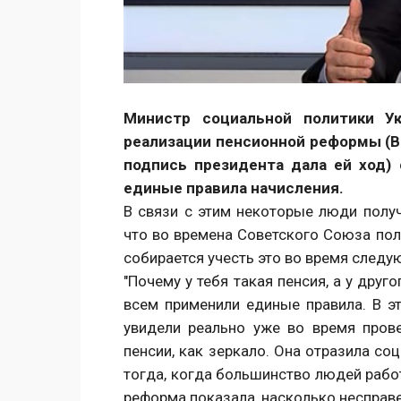
Министр социальной политики У
реализации пенсионной реформы (Ве
подпись президента дала ей ход)
единые правила начисления.
В связи с этим некоторые люди получ
что во времена Советского Союза пол
собирается учесть это во время след
"Почему у тебя такая пенсия, а у друг
всем применили единые правила. В э
увидели реально уже во время пров
пенсии, как зеркало. Она отразила с
тогда, когда большинство людей рабо
реформа показала, насколько несправ