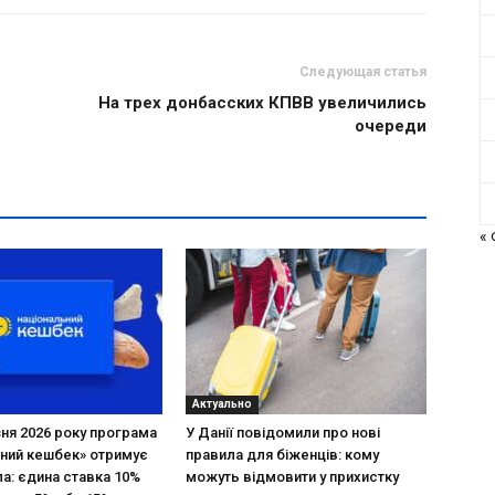
Следующая статья
На трех донбасских КПВВ увеличились
очереди
«
Актуально
зня 2026 року програма
У Данії повідомили про нові
ний кешбек» отримує
правила для біженців: кому
ла: єдина ставка 10%
можуть відмовити у прихистку