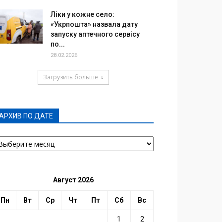
Ліки у кожне село:
«Укрпошта» назвала дату
запуску аптечного сервісу
по...
28.02.2026
Загрузить больше
АРХИВ ПО ДАТЕ
РХИВ
О
АТЕ
Август 2026
Пн
Вт
Ср
Чт
Пт
Сб
Вс
1
2