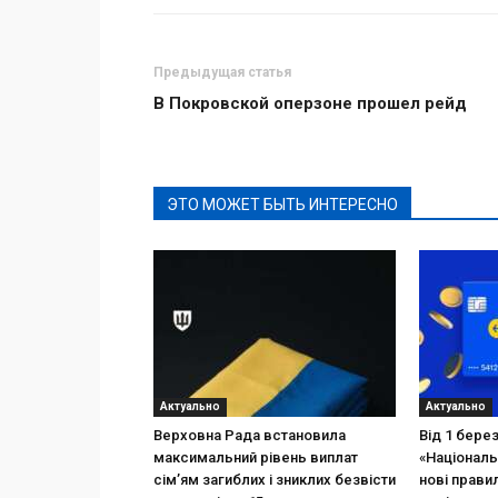
Предыдущая статья
В Покровской оперзоне прошел рейд
ЭТО МОЖЕТ БЫТЬ ИНТЕРЕСНО
Актуально
Актуально
Верховна Рада встановила
Від 1 бере
максимальний рівень виплат
«Національ
сім’ям загиблих і зниклих безвісти
нові прави