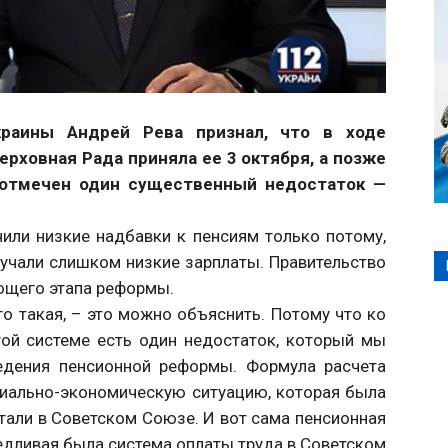
краины Андрей Рева признал, что в ходе
рховная Рада приняла ее 3 октября, а позже
 отмечен один существенный недостаток —
или низкие надбавки к пенсиям только потому,
учали слишком низкие зарплаты. Правительство
ующего этапа реформы.
ого такая, – это можно объяснить. Потому что ко
той системе есть один недостаток, который мы
едения пенсионной реформы. Формула расчета
оциально-экономическую ситуацию, которая была
тали в Советском Союзе. И вот сама пенсионная
едливая была система оплаты труда в Советском