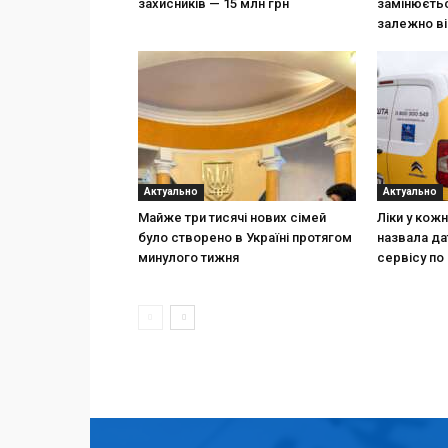
захисників — 15 млн грн
замінюєтьс
залежно ві
Актуально
Актуально
Майже три тисячі нових сімей
Ліки у кож
було створено в Україні протягом
назвала да
минулого тижня
сервісу по 