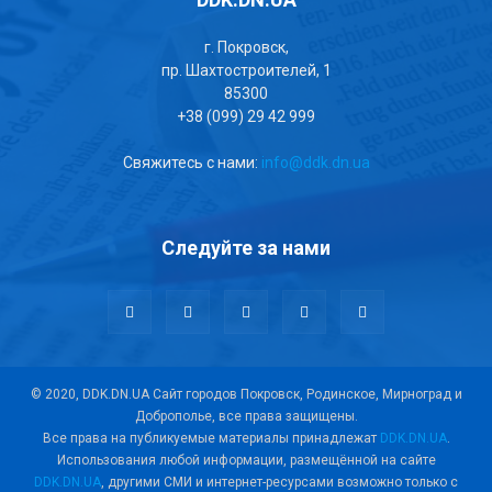
г. Покровск,
пр. Шахтостроителей, 1
85300
+38 (099) 29 42 999
Свяжитесь с нами:
info@ddk.dn.ua
Следуйте за нами
© 2020, DDK.DN.UA Сайт городов Покровск, Родинское, Мирноград и
Доброполье, все права защищены.
Все права на публикуемые материалы принадлежат
DDK.DN.UA
.
Использования любой информации, размещённой на сайте
DDK.DN.UA
, другими СМИ и интернет-ресурсами возможно только с