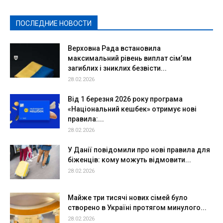
Политическая реклама
Реклама
Слово - народу
Спорт
Твори добро
Фоторепортажи
ПОСЛЕДНИЕ НОВОСТИ
Подробнее
Верховна Рада встановила
максимальний рівень виплат сім’ям
загиблих і зниклих безвісти...
28.02.2026
Від 1 березня 2026 року програма
«Національний кешбек» отримує нові
правила:...
28.02.2026
У Данії повідомили про нові правила для
біженців: кому можуть відмовити...
28.02.2026
Майже три тисячі нових сімей було
створено в Україні протягом минулого...
28.02.2026