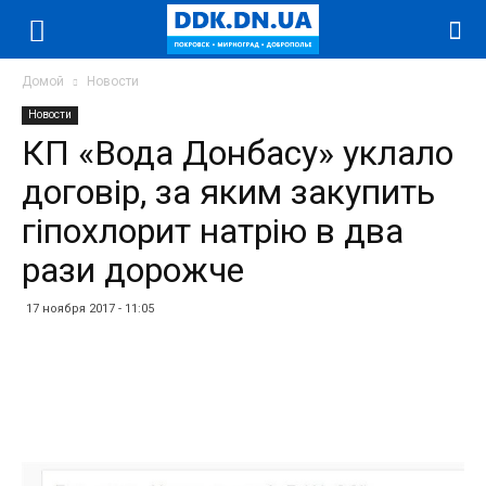
Домой
Новости
Новости
КП «Вода Донбасу» уклало
договір, за яким закупить
гіпохлорит натрію в два
рази дорожче
17 ноября 2017 - 11:05
Facebook
Twitter
Telegram
WhatsApp
Vibe