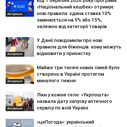
Від 1 березня 2026 року програма
«Національний кешбек» отримує
нові правила: єдина ставка 10%
Актуально
замінюється на 5% або 15%,
залежно від категорії товарів
У Данії повідомили про нові
правила для біженців: кому можуть
відмовити у прихистку
Актуально
Майже три тисячі нових сімей було
створено в Україні протягом
минулого тижня
Актуально
Ліки у кожне село: «Укрпошта»
назвала дату запуску аптечного
сервісу по всій Україні
Актуально
«цеПогода»: український