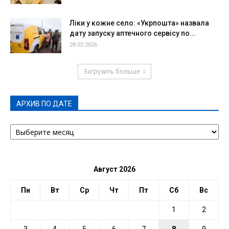
Ліки у кожне село: «Укрпошта» назвала
дату запуску аптечного сервісу по...
28.02.2026
Загрузить больше
АРХИВ ПО ДАТЕ
АРХИВ
ПО
ДАТЕ
Август 2026
Пн
Вт
Ср
Чт
Пт
Сб
Вс
1
2