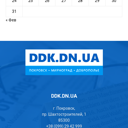
24
25
26
27
28
29
30
31
« Фев
DDK.DN.UA
г. Покровск,
пр. Шахтостроителей, 1
85300
+38 (099) 29 42 999