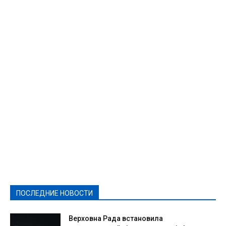
Featured
Актуально
Ваши права
Видеосюжеты
Власть
Выборы - 2021
Выборы-2020
Город
Досуг
Е-декларації
Здоровье
Конкурсы
Криминал и Происшествия
Культура
Новости
Образование
Политическая реклама
Реклама
Слово - народу
Спорт
Твори добро
Фоторепортажи
ПОСЛЕДНИЕ НОВОСТИ
Подробнее
Верховна Рада встановила