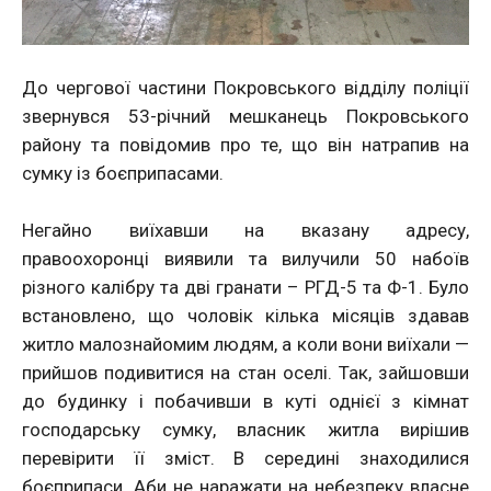
До чергової частини Покровського відділу поліції
звернувся 53-річний мешканець Покровського
району та повідомив про те, що він натрапив на
сумку із боєприпасами.
Негайно виїхавши на вказану адресу,
правоохоронці виявили та вилучили 50 набоїв
різного калібру та дві гранати – РГД-5 та Ф-1. Було
встановлено, що чоловік кілька місяців здавав
житло малознайомим людям, а коли вони виїхали —
прийшов подивитися на стан оселі. Так, зайшовши
до будинку і побачивши в куті однієї з кімнат
господарську сумку, власник житла вирішив
перевірити її зміст. В середині знаходилися
боєприпаси. Аби не наражати на небезпеку власне