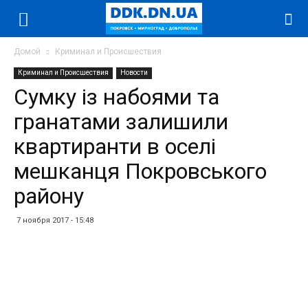
Домой
Криминал и Происшествия
Криминал и Происшествия
Новости
Сумку із набоями та
гранатами залишили
квартиранти в оселі
мешканця Покровського
району
7 ноября 2017 - 15:48
Facebook
Twitter
Telegram
WhatsApp
Vibe