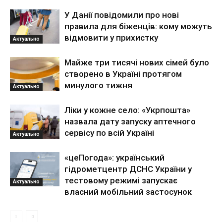
У Данії повідомили про нові
правила для біженців: кому можуть
відмовити у прихистку
Актуально
Майже три тисячі нових сімей було
створено в Україні протягом
минулого тижня
Актуально
Ліки у кожне село: «Укрпошта»
назвала дату запуску аптечного
сервісу по всій Україні
Актуально
«цеПогода»: український
гідрометцентр ДСНС України у
тестовому режимі запускає
Актуально
власний мобільний застосунок