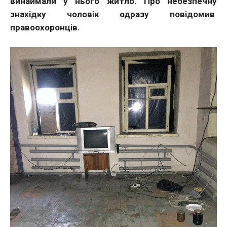
винаймали у нього житло. Про небезпечну
знахідку чоловік одразу повідомив
правоохоронців.