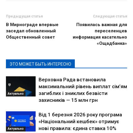
Предыдущая статья
Следующая статья
В Мирнограде впервые
Появилась важная для
заседал обновленный
переселенцев
Общественный совет
информация касательно
«Ощадбанка»
ЭТО МОЖЕТ БЫТЬ ИНТЕРЕСНО
Верховна Рада встановила
максимальний рівень виплат сім’ям
загиблих і зниклих безвісти
Актуально
захисників — 15 млн грн
Від 1 березня 2026 року програма
«Національний кешбек» отримує
нові правила: єдина ставка 10%
Актуально