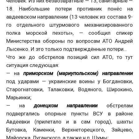
человек. Из них безвозвратные — 13, санитарные —
18. Наибольшие потери противник понёс на
авдеевском направлении (13 человек из состава 9-
го отдельного штурмового механизированного
полка морской пехоты», — сообщил спикер
Министерства обороны по вопросам АТО Андрей
Лысенко. И это только подтверждённые потери…
Что же до обстрелов позиций сил АТО, то тут
ситуация следующая:
— на
приморском (мариупольском) направлении
под ударами — украинские воины у Богдановки,
Старогнатовки, Талаковки, Водяного, Широкино,
Марьинки;
— на
донецком направлении
обстрелам
подвергались опорные пункты ВСУ в районе
Авдеевки (прилетало и в сам город), шахты
Бутовка, Каменки, Верхнеторецкого, Зайцево,
Майорска, Луганского, а также н.п. Шумы;