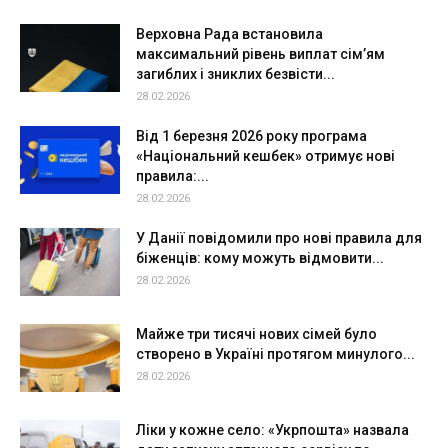
Верховна Рада встановила
максимальний рівень виплат сім’ям
загиблих і зниклих безвісти...
28.02.2026
Від 1 березня 2026 року програма
«Національний кешбек» отримує нові
правила:...
28.02.2026
У Данії повідомили про нові правила для
біженців: кому можуть відмовити...
28.02.2026
Майже три тисячі нових сімей було
створено в Україні протягом минулого...
28.02.2026
Ліки у кожне село: «Укрпошта» назвала