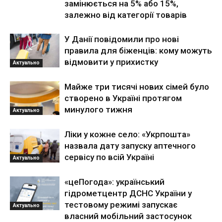
замінюється на 5% або 15%,
залежно від категорії товарів
У Данії повідомили про нові
правила для біженців: кому можуть
відмовити у прихистку
Актуально
Майже три тисячі нових сімей було
створено в Україні протягом
минулого тижня
Актуально
Ліки у кожне село: «Укрпошта»
назвала дату запуску аптечного
сервісу по всій Україні
Актуально
«цеПогода»: український
гідрометцентр ДСНС України у
тестовому режимі запускає
Актуально
власний мобільний застосунок