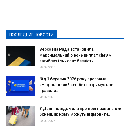
Featured
Актуально
Ваши права
Видеосюжеты
Власть
Выборы - 2021
Выборы-2020
Город
Досуг
Е-декларації
Здоровье
Конкурсы
Криминал и Происшествия
Культура
Новости
Образование
Политическая реклама
Реклама
Слово - народу
Спорт
Твори добро
Фоторепортажи
ПОСЛЕДНИЕ НОВОСТИ
Подробнее
Верховна Рада встановила
максимальний рівень виплат сім’ям
загиблих і зниклих безвісти...
28.02.2026
Від 1 березня 2026 року програма
«Національний кешбек» отримує нові
правила:...
28.02.2026
У Данії повідомили про нові правила для
біженців: кому можуть відмовити...
28.02.2026