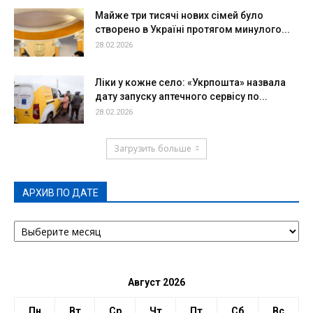
Майже три тисячі нових сімей було
створено в Україні протягом минулого...
28.02.2026
Ліки у кожне село: «Укрпошта» назвала
дату запуску аптечного сервісу по...
28.02.2026
Загрузить больше
АРХИВ ПО ДАТЕ
АРХИВ
ПО
ДАТЕ
Август 2026
Пн
Вт
Ср
Чт
Пт
Сб
Вс