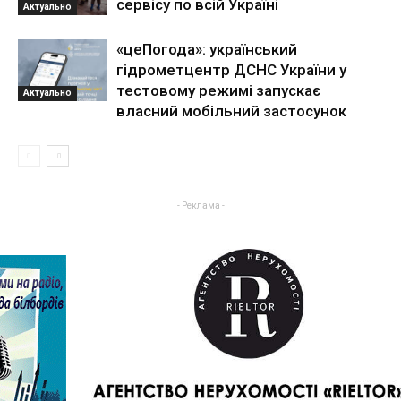
сервісу по всій Україні
Актуально
«цеПогода»: український
гідрометцентр ДСНС України у
тестовому режимі запускає
Актуально
власний мобільний застосунок
- Реклама -