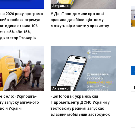
Актуально
зня 2026 року програма
У Данії повідомили про нові
ний кешбек» отримує
правила для біженців: кому
ла: єдина ставка 10%
можуть відмовити у прихистку
я на 5% або 15%,
д категорії товарів
А
П
Актуально
Д
не село: «Укрпошта»
«цеПогода»: український
ту запуску аптечного
гідрометцентр ДСНС України у
всій Україні
тестовому режимі запускає
власний мобільний застосунок