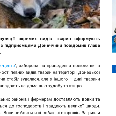
пуляції окремих видів тварин сформують
чі з підприємцями Донеччини повідомив глава
.
а-центр
", заборона на проведення полювання в
ості певних видів тварин на території Донецької
на стабілізувалася, але з іншого – дикі тварини
 нападають на домашню худобу та птицю.
ьких районів і фермерам доставляють вовки та
ься до господарств і завдають великої шкоди.
. Вони не бояться ні собак, ні сторожів. Загризли