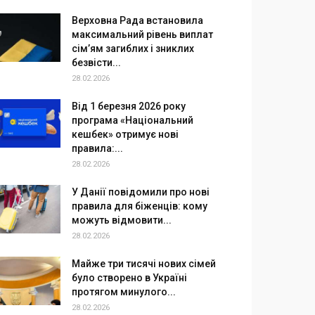
Верховна Рада встановила
максимальний рівень виплат
сім’ям загиблих і зниклих
безвісти...
28.02.2026
Від 1 березня 2026 року
програма «Національний
кешбек» отримує нові
правила:...
28.02.2026
У Данії повідомили про нові
правила для біженців: кому
можуть відмовити...
28.02.2026
Майже три тисячі нових сімей
було створено в Україні
протягом минулого...
28.02.2026