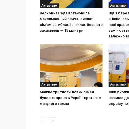
Актуально
Актуально
Верховна Рада встановила
Від 1 бере
максимальний рівень виплат
«Національ
сім’ям загиблих і зниклих безвісти
нові прави
захисників — 15 млн грн
замінюєтьс
залежно ві
Актуально
Актуально
Майже три тисячі нових сімей
Ліки у кож
було створено в Україні протягом
назвала да
минулого тижня
сервісу по 