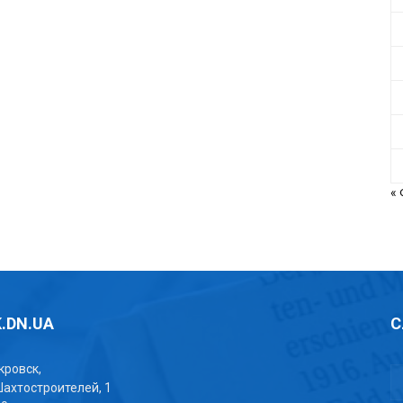
«
.DN.UA
С
окровск,
Шахтостроителей, 1