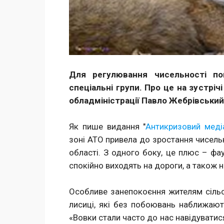
Для регулювання чисельності по
спеціальні групи. Про це на зустрі
обладміністрації Павло Жебрівський
Як пише видання "
Антикризовий меді
зоні АТО привела до зростання чисельн
області. З одного боку, це плюс – фау
спокійно виходять на дороги, а також
Особливе занепокоєння жителям сільс
лисиці, які без побоювань наближают
«Вовки стали часто до нас навідуватися