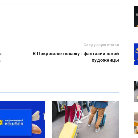
Следующая статья
а
В Покровске покажут фантазии юной
а
художницы