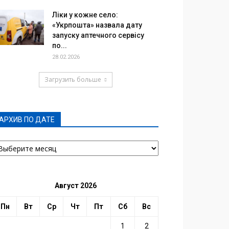
Ліки у кожне село:
«Укрпошта» назвала дату
запуску аптечного сервісу
по...
28.02.2026
Загрузить больше
АРХИВ ПО ДАТЕ
РХИВ
О
АТЕ
Август 2026
Пн
Вт
Ср
Чт
Пт
Сб
Вс
1
2