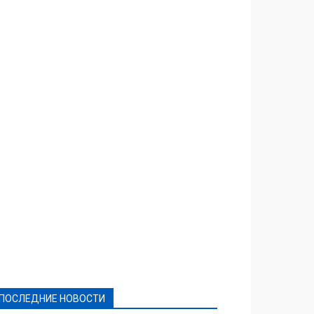
Featured
Актуально
Ваши права
Видеосюжеты
Власть
Выборы - 2021
Выборы-2020
Город
Досуг
Е-декларації
Здоровье
Конкурсы
Криминал и Происшествия
Культура
Новости
Образование
Политическая реклама
Реклама
Слово - народу
Спорт
Твори добро
Фоторепортажи
ПОСЛЕДНИЕ НОВОСТИ
Подробнее