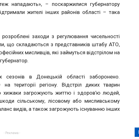
 теж нападають», – поскаржилися губернатору
ідтримали жителі інших районів області – така
 розроблені заходи з регулювання чисельності
пи, що складаються з представників штабу АТО,
офесійних мисливців, які займуться відстрілом на
 губернатор.
х сезонів в Донецькій області заборонено.
а території регіону. Відстріл диких тварин
о хижаки загрожують життю і здоров’ю людей,
 шкоди сільському, лісовому або мисливському
ланс видів, а також загрожують існуванню інших
- Реклама -