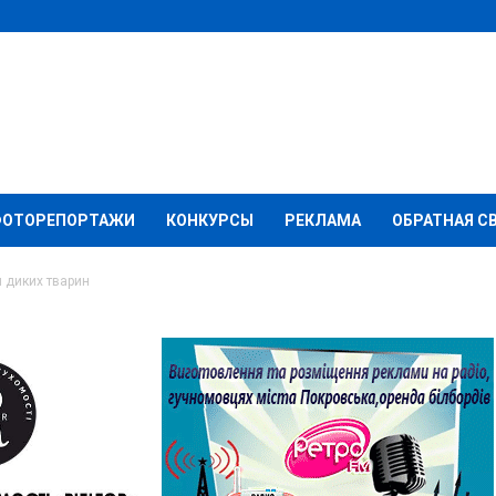
ФОТОРЕПОРТАЖИ
КОНКУРСЫ
РЕКЛАМА
ОБРАТНАЯ С
л диких тварин
волять відстріл диких