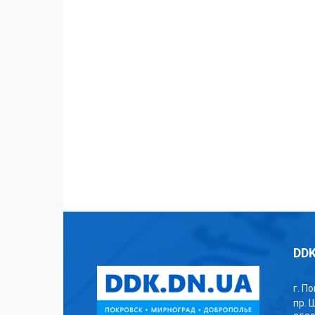
DDK
г. П
пр. 