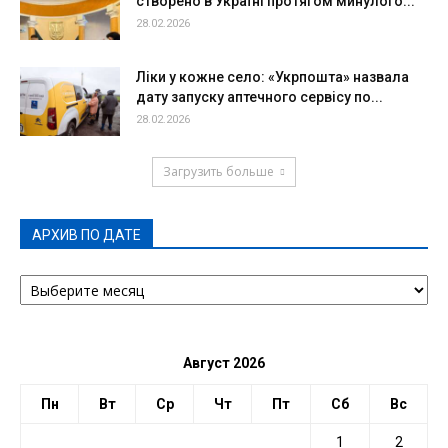
створено в Україні протягом минулого...
28.02.2026
Ліки у кожне село: «Укрпошта» назвала
дату запуску аптечного сервісу по...
28.02.2026
Загрузить больше
АРХИВ ПО ДАТЕ
АРХИВ
ПО
ДАТЕ
Август 2026
Пн
Вт
Ср
Чт
Пт
Сб
Вс
1
2