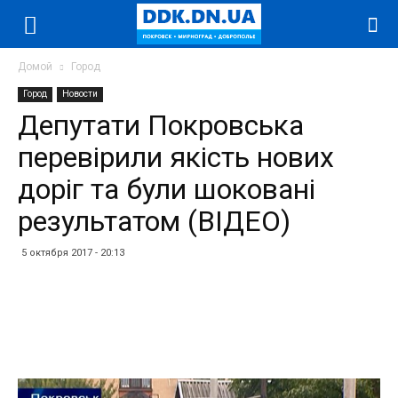
Домой
Город
Город
Новости
Депутати Покровська
перевірили якість нових
доріг та були шоковані
результатом (ВІДЕО)
5 октября 2017 - 20:13
Facebook
Twitter
Telegram
WhatsApp
Vibe