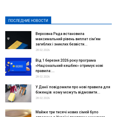
Здоровье
Конкурсы
Криминал и Происшествия
Культура
Новости
Образование
Политическая реклама
Реклама
Слово - народу
Спорт
Твори добро
Фоторепортажи
ПОСЛЕДНИЕ НОВОСТИ
Подробнее
Верховна Рада встановила
максимальний рівень виплат сім’ям
загиблих і зниклих безвісти...
28.02.2026
Від 1 березня 2026 року програма
«Національний кешбек» отримує нові
правила:...
28.02.2026
У Данії повідомили про нові правила для
біженців: кому можуть відмовити...
28.02.2026
Майже три тисячі нових сімей було