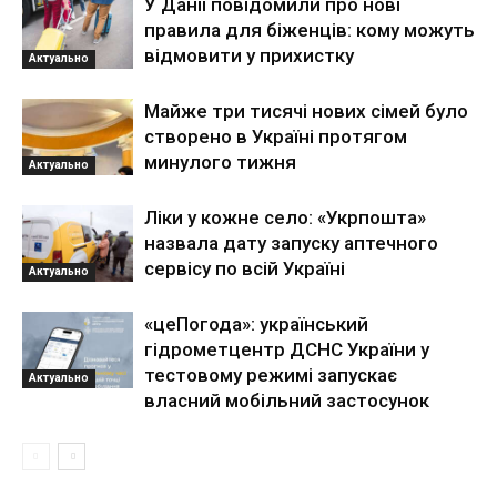
У Данії повідомили про нові
правила для біженців: кому можуть
відмовити у прихистку
Актуально
Майже три тисячі нових сімей було
створено в Україні протягом
минулого тижня
Актуально
Ліки у кожне село: «Укрпошта»
назвала дату запуску аптечного
сервісу по всій Україні
Актуально
«цеПогода»: український
гідрометцентр ДСНС України у
тестовому режимі запускає
Актуально
власний мобільний застосунок