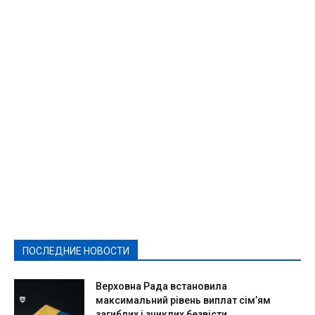
Featured
Актуально
Ваши права
Видеосюжеты
Власть
Выборы - 2021
Выборы-2020
Город
Досуг
Е-декларації
Здоровье
Конкурсы
Криминал и Происшествия
Культура
Новости
Образование
Политическая реклама
Реклама
Слово - народу
Спорт
Твори добро
Фоторепортажи
ПОСЛЕДНИЕ НОВОСТИ
Подробнее
Верховна Рада встановила
максимальний рівень виплат сім’ям
загиблих і зниклих безвісти...