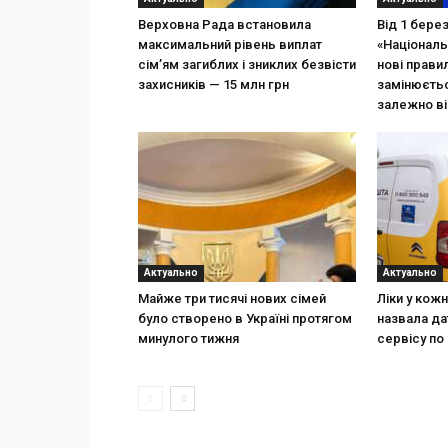
Верховна Рада встановила
Від 1 бере
максимальний рівень виплат
«Національ
сім’ям загиблих і зниклих безвісти
нові прави
захисників — 15 млн грн
замінюєтьс
залежно ві
Актуально
Актуально
Майже три тисячі нових сімей
Ліки у кож
було створено в Україні протягом
назвала да
минулого тижня
сервісу по 