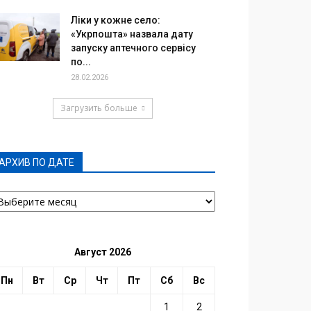
Ліки у кожне село:
«Укрпошта» назвала дату
запуску аптечного сервісу
по...
28.02.2026
Загрузить больше
АРХИВ ПО ДАТЕ
РХИВ
О
АТЕ
Август 2026
Пн
Вт
Ср
Чт
Пт
Сб
Вс
1
2