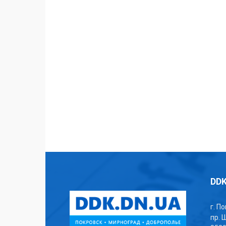
DDK
г. П
пр. 