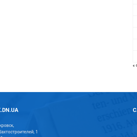
«
.DN.UA
С
окровск,
Шахтостроителей, 1