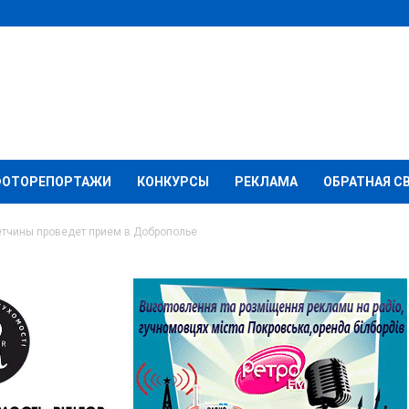
ФОТОРЕПОРТАЖИ
КОНКУРСЫ
РЕКЛАМА
ОБРАТНАЯ С
етчины проведет прием в Доброполье
 полиции Донетчины
в Доброполье