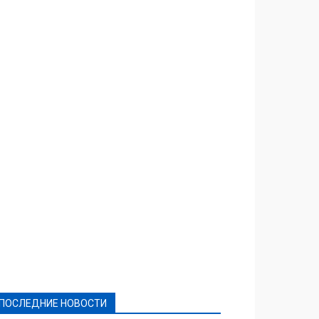
Featured
Актуально
Ваши права
Видеосюжеты
Власть
Выборы - 2021
Выборы-2020
Город
Досуг
Е-декларації
Здоровье
Конкурсы
Криминал и Происшествия
Культура
Новости
Образование
Политическая реклама
Реклама
Слово - народу
Спорт
Твори добро
Фоторепортажи
ПОСЛЕДНИЕ НОВОСТИ
Подробнее