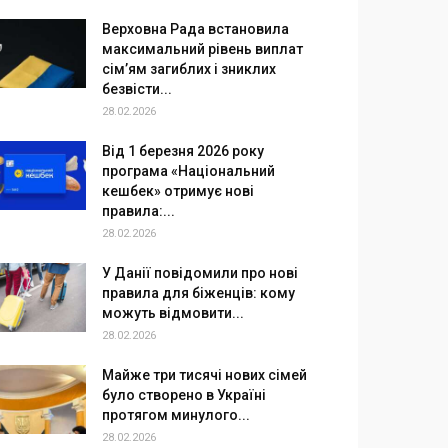
Верховна Рада встановила
максимальний рівень виплат
сім’ям загиблих і зниклих
безвісти...
28.02.2026
Від 1 березня 2026 року
програма «Національний
кешбек» отримує нові
правила:...
28.02.2026
У Данії повідомили про нові
правила для біженців: кому
можуть відмовити...
28.02.2026
Майже три тисячі нових сімей
було створено в Україні
протягом минулого...
28.02.2026