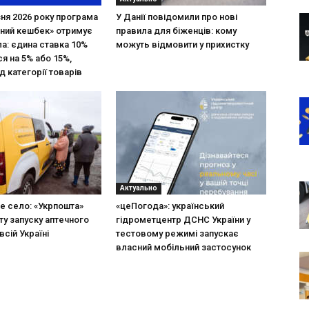
зня 2026 року програма
У Данії повідомили про нові
ний кешбек» отримує
правила для біженців: кому
ла: єдина ставка 10%
можуть відмовити у прихистку
я на 5% або 15%,
д категорії товарів
Актуально
не село: «Укрпошта»
«цеПогода»: український
ту запуску аптечного
гідрометцентр ДСНС України у
всій Україні
тестовому режимі запускає
власний мобільний застосунок