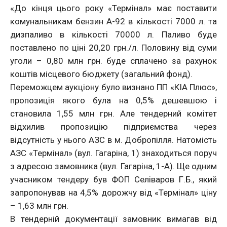
«До кінця цього року «Термінал» має поставити
комунальникам бензин А-92 в кількості 7000 л. та
дизпаливо в кількості 70000 л. Паливо буде
поставлено по ціні 20,20 грн./л. Половину від суми
уголи – 0,80 млн грн. буде сплачено за рахунок
коштів місцевого бюджету (загальний фонд).
Переможцем аукціону було визнано ПП «КІА Плюс»,
пропозиція якого була на 0,5% дешевшою і
становила 1,55 млн грн. Але тендерний комітет
відхилив пропозицію підприємства через
відсутність у нього АЗС в м. Добропілля. Натомість
АЗС «Термінал» (вул. Гагаріна, 1) знаходиться поруч
з адресою замовника (вул. Гагаріна, 1-А). Ще одним
учасником тендеру був ФОП Селіваров Г.Б., який
запропонував на 4,5% дорожчу від «Термінал» ціну
– 1,63 млн грн.
В тендерній документації замовник вимагав від