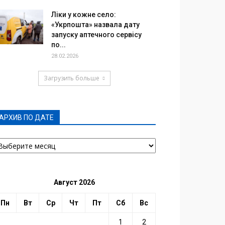
Ліки у кожне село:
«Укрпошта» назвала дату
запуску аптечного сервісу
по...
28.02.2026
Загрузить больше
АРХИВ ПО ДАТЕ
РХИВ
О
АТЕ
Август 2026
Пн
Вт
Ср
Чт
Пт
Сб
Вс
1
2