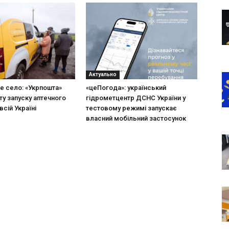
Актуально
не село: «Укрпошта»
«цеПогода»: український
ту запуску аптечного
гідрометцентр ДСНС України у
всій Україні
тестовому режимі запускає
власний мобільний застосунок