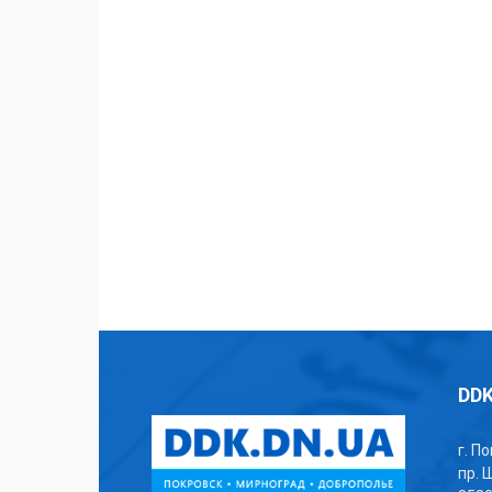
DDK
г. П
пр. 