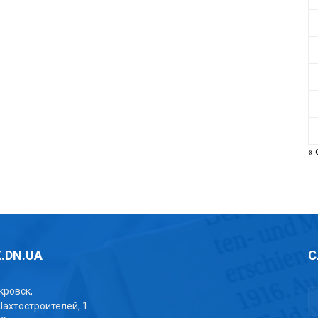
«
.DN.UA
С
окровск,
Шахтостроителей, 1