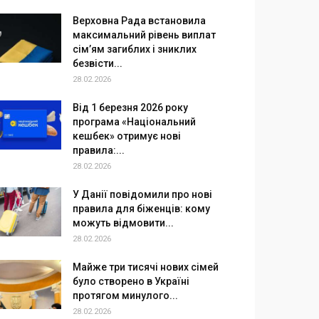
Верховна Рада встановила
максимальний рівень виплат
сім’ям загиблих і зниклих
безвісти...
28.02.2026
Від 1 березня 2026 року
програма «Національний
кешбек» отримує нові
правила:...
28.02.2026
У Данії повідомили про нові
правила для біженців: кому
можуть відмовити...
28.02.2026
Майже три тисячі нових сімей
було створено в Україні
протягом минулого...
28.02.2026