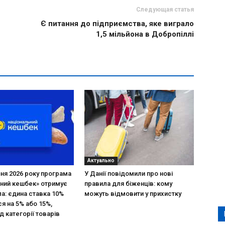
Следующая статья
Є питання до підприємства, яке виграло
1,5 мільйона в Добропіллі
Актуально
зня 2026 року програма
У Данії повідомили про нові
ний кешбек» отримує
правила для біженців: кому
ла: єдина ставка 10%
можуть відмовити у прихистку
я на 5% або 15%,
д категорії товарів