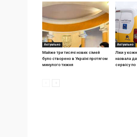
Актуально
Актуально
Майже три тисячі нових сімей
Ліки у кож
було створено в Україні протягом
назвала да
минулого тижня
сервісу по 