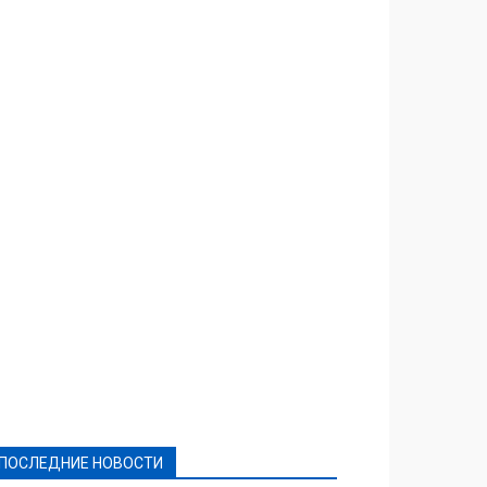
Featured
Актуально
Ваши права
Видеосюжеты
Власть
Выборы - 2021
Выборы-2020
Город
Досуг
Е-декларації
Здоровье
Конкурсы
Криминал и Происшествия
Культура
Новости
Образование
Политическая реклама
Реклама
Слово - народу
Спорт
Твори добро
Фоторепортажи
ПОСЛЕДНИЕ НОВОСТИ
Подробнее