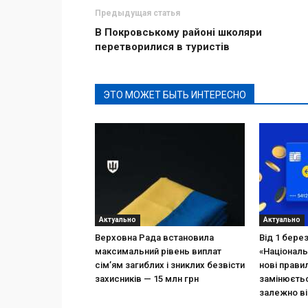
Предыдущая статья
В Покровському районі школяри
перетворилися в туристів
ЭТО МОЖЕТ БЫТЬ ИНТЕРЕСНО
Актуально
Актуально
Верховна Рада встановила
Від 1 бере
максимальний рівень виплат
«Національ
сім’ям загиблих і зниклих безвісти
нові прави
захисників — 15 млн грн
замінюєтьс
залежно ві