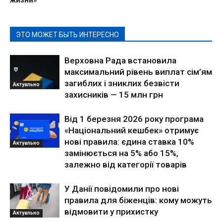
жизни»
ЭТО МОЖЕТ БЫТЬ ИНТЕРЕСНО
Верховна Рада встановила
максимальний рівень виплат сім’ям
загиблих і зниклих безвісти
Актуально
захисників — 15 млн грн
Від 1 березня 2026 року програма
«Національний кешбек» отримує
нові правила: єдина ставка 10%
Актуально
замінюється на 5% або 15%,
залежно від категорії товарів
У Данії повідомили про нові
правила для біженців: кому можуть
відмовити у прихистку
Актуально