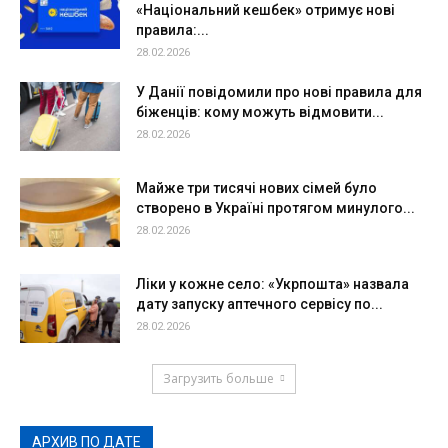
«Національний кешбек» отримує нові
правила:...
28.02.2026
У Данії повідомили про нові правила для
біженців: кому можуть відмовити...
28.02.2026
Майже три тисячі нових сімей було
створено в Україні протягом минулого...
28.02.2026
Ліки у кожне село: «Укрпошта» назвала
дату запуску аптечного сервісу по...
28.02.2026
Загрузить больше
АРХИВ ПО ДАТЕ