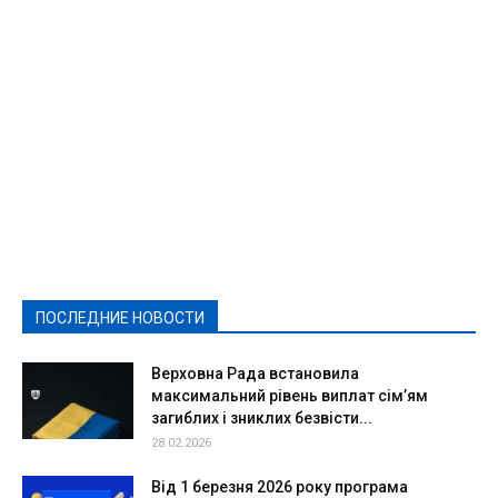
Featured
Актуально
Ваши права
Видеосюжеты
Власть
Выборы - 2021
Выборы-2020
Город
Досуг
Е-декларації
Здоровье
Конкурсы
Криминал и Происшествия
Культура
Новости
Образование
Политическая реклама
Реклама
Слово - народу
Спорт
Твори добро
Фоторепортажи
ПОСЛЕДНИЕ НОВОСТИ
Подробнее
Верховна Рада встановила
максимальний рівень виплат сім’ям
загиблих і зниклих безвісти...
28.02.2026
Від 1 березня 2026 року програма