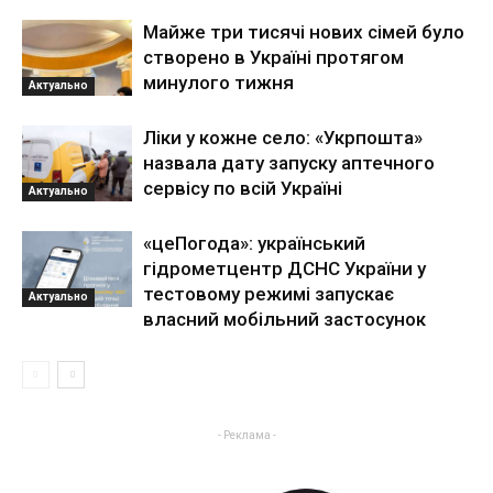
Майже три тисячі нових сімей було
створено в Україні протягом
минулого тижня
Актуально
Ліки у кожне село: «Укрпошта»
назвала дату запуску аптечного
сервісу по всій Україні
Актуально
«цеПогода»: український
гідрометцентр ДСНС України у
тестовому режимі запускає
Актуально
власний мобільний застосунок
- Реклама -