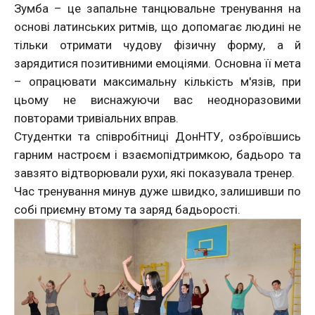
Зумба – це запальне танцювальне тренування на
основі латинських ритмів, що допомагає людині не
тільки отримати чудову фізичну форму, а й
зарядитися позитивними емоціями. Основна її мета
– опрацювати максимальну кількість м'язів, при
цьому не виснажуючи вас неодноразовими
повторами тривіальних вправ.
Студентки та співробітниці ДонНТУ, озброївшись
гарним настроєм і взаємопідтримкою, бадьоро та
завзято відтворювали рухи, які показувала тренер.
Час тренування минув дуже швидко, залишивши по
собі приємну втому та заряд бадьорості.