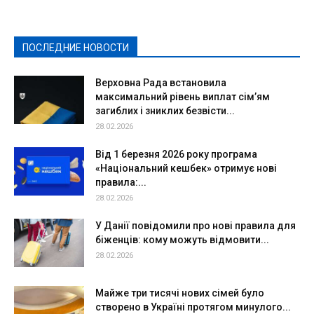
Культура
Новости
Образование
Политическая реклама
Реклама
Слово - народу
Спорт
Твори добро
Фоторепортажи
ПОСЛЕДНИЕ НОВОСТИ
Подробнее
Верховна Рада встановила
максимальний рівень виплат сім’ям
загиблих і зниклих безвісти...
28.02.2026
Від 1 березня 2026 року програма
«Національний кешбек» отримує нові
правила:...
28.02.2026
У Данії повідомили про нові правила для
біженців: кому можуть відмовити...
28.02.2026
Майже три тисячі нових сімей було
створено в Україні протягом минулого...