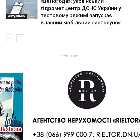
«цеПогода»: український
гідрометцентр ДСНС України у
тестовому режимі запускає
Актуально
власний мобільний застосунок
- Реклама -