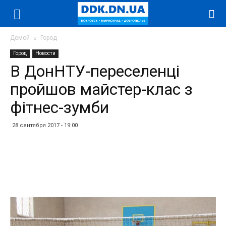
Домой
Город
Город
Новости
В ДонНТУ-переселенці
пройшов майстер-клас з
фітнес-зумби
28 сентября 2017 - 19:00
Facebook
Twitter
Telegram
WhatsApp
Vibe